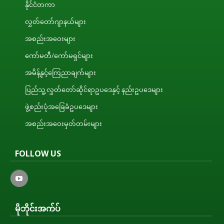
နိုင်ငံတကာ
လွှတ်တော်ဂျာနယ်များ
အစည်းအဝေးများ
ကော်မတီ/ကော်မရှင်များ
အမိန့်နှင့်ကြေညာချက်များ
ပြည်သူ့လွှတ်တော်ဆိုင်ရာဥပဒေနှင့် နည်းဥပဒေများ
ဖွဲ့စည်းပုံအခြေခံဥပဒေများ
အစည်းအဝေးမှတ်တမ်းများ
FOLLOW US
မိုဘိုင်းအက်ပ်