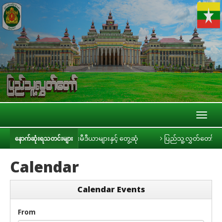
Toggl
naviga
်ဥက္ကဋ္ဌ ဦးခင်ရီ သတင်းမီဒီယာများနှင့် တွေ့ဆုံ
ပြည်သူ့လွှတ်တော် အစိုးရ၏
နောက်ဆုံးရသတင်းများ
Calendar
Calendar Events
From