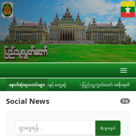
Toggl
naviga
ခင်ရီ သတင်းမီဒီယာများနှင့် တွေ့ဆုံ
ပြည်သူ့လွှတ်တော် အစိုးရ၏ အာမခံချက်
နောက်ဆုံးရသတင်းများ
Social News
0 ခု
ရှာဖွေပါ