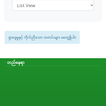
ရှာဖွေမှုနှင့် ကိုက်ညီသော သတင်းများ မတွေ့ရှိပါ။
တည်နေရာ