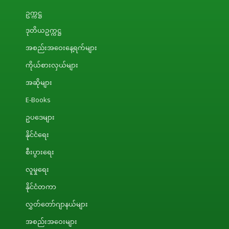
ဥက္ကဋ္ဌ
ဒုတိယဥက္ကဋ္ဌ
အစည်းအဝေးနေ့ရက်များ
ကိုယ်စားလှယ်များ
အဆိုများ
E-Books
ဥပဒေများ
နိုင်ငံရေး
စီးပွားရေး
လူမှုရေး
နိုင်ငံတကာ
လွှတ်တော်ဂျာနယ်များ
အစည်းအဝေးများ