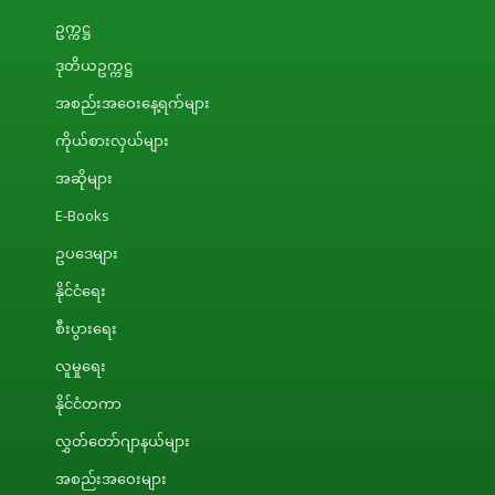
ဥက္ကဋ္ဌ
ဒုတိယဥက္ကဋ္ဌ
အစည်းအဝေးနေ့ရက်များ
ကိုယ်စားလှယ်များ
အဆိုများ
E-Books
ဥပဒေများ
နိုင်ငံရေး
စီးပွားရေး
လူမှုရေး
နိုင်ငံတကာ
လွှတ်တော်ဂျာနယ်များ
အစည်းအဝေးများ