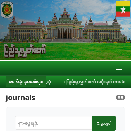
Toggl
naviga
င်းမီဒီယာများနှင့် တွေ့ဆုံ
ပြည်သူ့လွှတ်တော် အစိုးရ၏ အာမခံချက်များ၊ ကတ
နောက်ဆုံးရသတင်းများ
journals
0 ခု
ရှာဖွေပါ