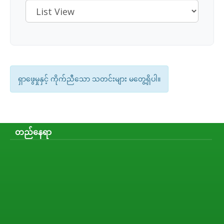
ရှာဖွေမှုနှင့် ကိုက်ညီသော သတင်းများ မတွေ့ရှိပါ။
တည်နေရာ