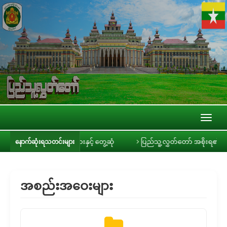
Toggl
naviga
းခင်ရီ သတင်းမီဒီယာများနှင့် တွေ့ဆုံ
ပြည်သူ့လွှတ်တော် အစိုးရ၏ အာမခံချက်
နောက်ဆုံးရသတင်းများ
အစည်းအဝေးများ