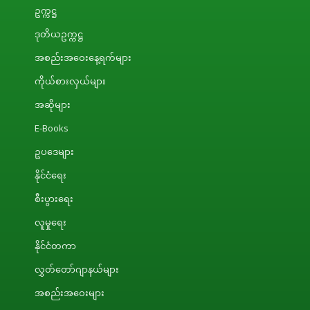
ဥက္ကဋ္ဌ
ဒုတိယဥက္ကဋ္ဌ
အစည်းအဝေးနေ့ရက်များ
ကိုယ်စားလှယ်များ
အဆိုများ
E-Books
ဥပဒေများ
နိုင်ငံရေး
စီးပွားရေး
လူမှုရေး
နိုင်ငံတကာ
လွှတ်တော်ဂျာနယ်များ
အစည်းအဝေးများ