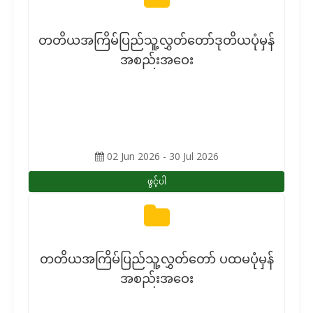
တတိယအကြိမ်ပြည်သူ့လွှတ်တော်ဒုတိယပုံမှန်
အစည်းအဝေး
02 Jun 2026 - 30 Jul 2026
ဖွင့်ပါ
တတိယအကြိမ်ပြည်သူ့လွှတ်တော် ပထမပုံမှန်
အစည်းအဝေး