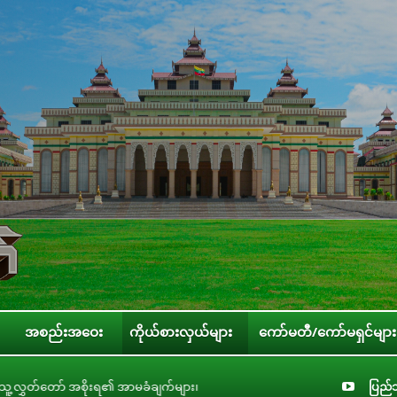
အစည်းအဝေး
ကိုယ်စားလှယ်များ
ကော်မတီ/ကော်မရှင်များ
းရ၏ အာမခံချက်များ၊ ကတိများနှင့် တာဝန်ခံချက်များစိစစ်ရေးကော်မတီနှင့် ပြည်ထော
ပြည်သ