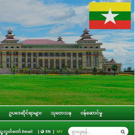
ဥပဒေဆိုင်ရာများ
သုတေသန
ဝန်ဆောင်မှု
င်စုအဆင့် အဖွဲ့အစည်းများ၊ ဝန်ကြီးဌာနများ၊ တိုင်းဒေသကြီး/ပြည်နယ် အစိုးရအဖွဲ့
ူ့လွှတ်တော် Email
|
EN
|
MY