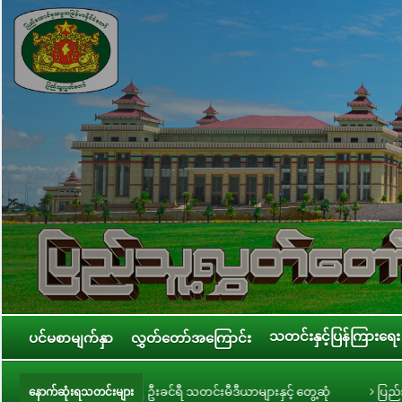
သတင်းနှင့်ပြန်ကြားရေး
ပင်မစာမျက်နှာ
လွှတ်တော်အကြောင်း
တော်ဥက္ကဋ္ဌ ဦးခင်ရီ သတင်းမီဒီယာများနှင့် တွေ့ဆုံ
ပြည်သူ့လွှတ်တော် အစို
နောက်ဆုံးရသတင်းများ