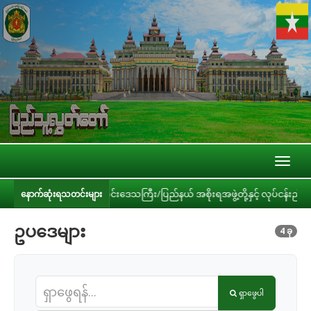
Toggl
naviga
ဝန်ကြီးဌာနများ၊ တိုင်းဒေသကြီး/ပြည်နယ် အစိုးရအဖွဲ့တို့နှင့် လုပ်ငန်းညှိနှိုင်
နောက်ဆုံးရသတင်းများ
ဥပဒေများ
4 ခု
ရှာဖွေပါ