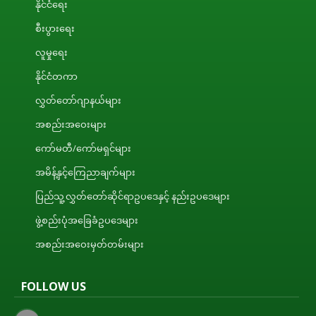
နိုင်ငံရေး
စီးပွားရေး
လူမှုရေး
နိုင်ငံတကာ
လွှတ်တော်ဂျာနယ်များ
အစည်းအဝေးများ
ကော်မတီ/ကော်မရှင်များ
အမိန့်နှင့်ကြေညာချက်များ
ပြည်သူ့လွှတ်တော်ဆိုင်ရာဥပဒေနှင့် နည်းဥပဒေများ
ဖွဲ့စည်းပုံအခြေခံဥပဒေများ
အစည်းအဝေးမှတ်တမ်းများ
FOLLOW US