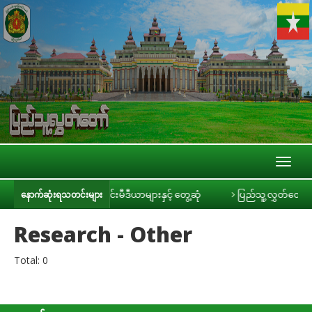
Toggl
naviga
ာ်ဥက္ကဋ္ဌ ဦးခင်ရီ သတင်းမီဒီယာများနှင့် တွေ့ဆုံ
ပြည်သူ့လွှတ်တော် အစိုး
နောက်ဆုံးရသတင်းများ
Research - Other
Total: 0