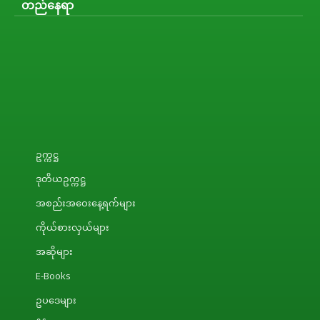
တည်နေရာ
ဥက္ကဋ္ဌ
ဒုတိယဥက္ကဋ္ဌ
အစည်းအဝေးနေ့ရက်များ
ကိုယ်စားလှယ်များ
အဆိုများ
E-Books
ဥပဒေများ