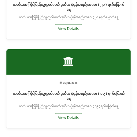
တတိယအကြိမ်ပြည်သူ့လွှတ်တော် ဒုတိယ ပုံမှန်အစည်းအဝေး ( ၂၀ ) ရက်မြောက်
နေ့
တတိယအကြိမ်ပြည်သူ့လွှတ်တော် ဒုတိယ ပုံမှန်အစည်းအဝေး ( ၂၀ ) ရက်မြောက်နေ့
View Details
06 Jul, 2026
တတိယအကြိမ်ပြည်သူ့လွှတ်တော် ဒုတိယ ပုံမှန်အစည်းအဝေး ( ၁၉ ) ရက်မြောက်
နေ့
တတိယအကြိမ်ပြည်သူ့လွှတ်တော် ဒုတိယ ပုံမှန်အစည်းအဝေး ( ၁၉ ) ရက်မြောက်နေ့
View Details