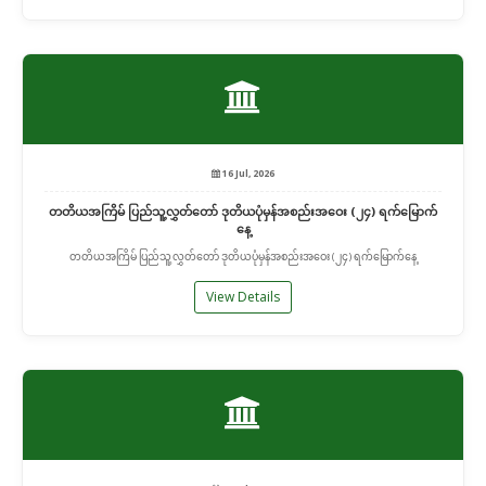
16 Jul, 2026
တတိယအကြိမ် ပြည်သူ့လွှတ်တော် ဒုတိယပုံမှန်အစည်းအဝေး (၂၄) ရက်မြောက်
နေ့
တတိယအကြိမ် ပြည်သူ့လွှတ်တော် ဒုတိယပုံမှန်အစည်းအဝေး (၂၄) ရက်မြောက်နေ့
View Details