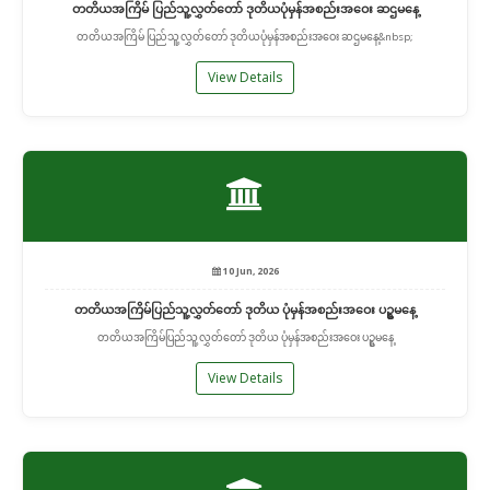
တတိယအကြိမ် ပြည်သူ့လွှတ်တော် ဒုတိယပုံမှန်အစည်းအဝေး ဆဌမနေ့
တတိယအကြိမ် ပြည်သူ့လွှတ်တော် ဒုတိယပုံမှန်အစည်းအဝေး ဆဌမနေ့&nbsp;
View Details
10 Jun, 2026
တတိယအကြိမ်ပြည်သူ့လွှတ်တော် ဒုတိယ ပုံမှန်အစည်းအဝေး ပဥ္စမနေ့
တတိယအကြိမ်ပြည်သူ့လွှတ်တော် ဒုတိယ ပုံမှန်အစည်းအဝေး ပဥ္စမနေ့
View Details