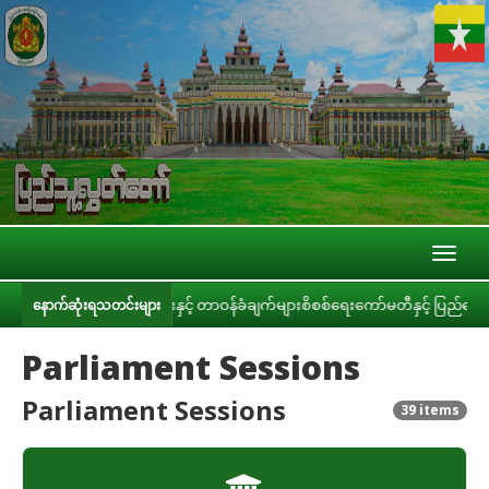
Toggl
naviga
့် တာဝန်ခံချက်များစိစစ်ရေးကော်မတီနှင့် ပြည်ထောင်စုအဆင့် အဖွဲ့အစည်းများ၊ ဝန်
နောက်ဆုံးရသတင်းများ
Parliament Sessions
Parliament Sessions
39 items