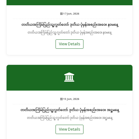
17 Jun, 2026
တတိယအကြိမ်ပြည်သူ့လွှတ်တော် ဒုတိယ ပုံမှန်အစည်းအဝေး နဝမနေ့
တတိယအကြိမ်ပြည်သူ့လွှတ်တော် ဒုတိယ ပုံမှန်အစည်းအဝေး နဝမနေ့
View Details
15 Jun, 2026
တတိယအကြိမ်ပြည်သူ့လွှတ်တော် ဒုတိယ ပုံမှန်အစည်းအဝေး အဋ္ဌမနေ့
တတိယအကြိမ်ပြည်သူ့လွှတ်တော် ဒုတိယ ပုံမှန်အစည်းအဝေး အဋ္ဌမနေ့
View Details