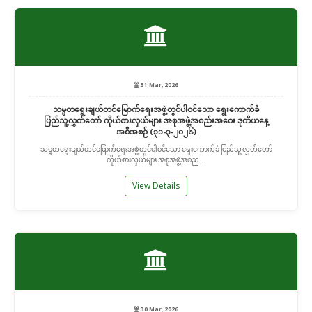
31 Mar, 2026
သမ္မတရွေးချယ်တင်မြောက်ရေးအဖွဲ့တွင်ပါဝင်သော ရွေးကောက်ခံ
ပြည်သူ့လွှတ်တော် ကိုယ်စားလှယ်များ အစုအဖွဲ့အစည်းအဝေး ဒုတိယနေ့
အစီအစဉ် (၃၁-၃-၂၀၂၆)
သမ္မတရွေးချယ်တင်မြောက်ရေးအဖွဲ့တွင်ပါဝင်သော ရွေးကောက်ခံ ပြည်သူ့လွှတ်တော်
ကိုယ်စားလှယ်များ အစုအဖွဲ့အစည...
View Details
30 Mar, 2026