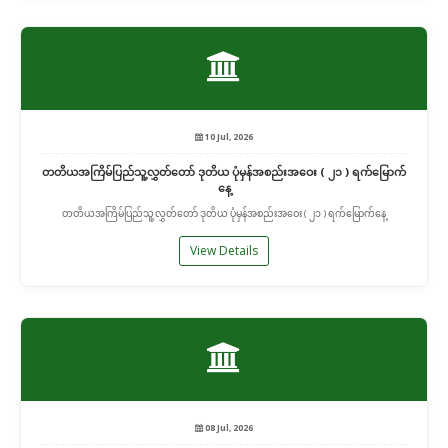
10 Jul, 2026
တတိယအကြိမ်ပြည်သူ့လွှတ်တော် ဒုတိယ ပုံမှန်အစည်းအဝေး ( ၂၁ ) ရက်မြောက်
နေ့
တတိယအကြိမ်ပြည်သူ့လွှတ်တော် ဒုတိယ ပုံမှန်အစည်းအဝေး ( ၂၁ ) ရက်မြောက်နေ့
View Details
08 Jul, 2026