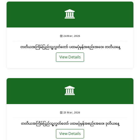
24 Mar, 2026
တတိယအကြိမ်ပြည်သူ့လွှတ်တော် ပထမပုံမှန်အစည်းအဝေး တတိယနေ့
View Details
23 Mar, 2026
တတိယအကြိမ်ပြည်သူ့လွှတ်တော် ပထမပုံမှန်အစည်းအဝေး ဒုတိယနေ့
View Details