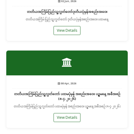
02 Jun, 2026
တတိယအကြိမ်ပြည်သူ့လွှတ်တော်ဒုတိယပုံမှန်အစည်းအဝေး
တတိယအကြိမ် ပြည်သူ့လွှတ်တော် ဒုတိယပုံမှန်အစည်းအဝေး ပထမနေ့
View Details
08 Apr, 2026
တတိယအကြိမ်ပြည်သူ့လွှတ်တော် ပထမပုံမှန် အစည်းအဝေး ပဥ္စမနေ့ အစီအစဉ်
(၈-၄-၂၀၂၆)
တတိယအကြိမ်ပြည်သူ့လွှတ်တော် ပထမပုံမှန် အစည်းအဝေး ပဥ္စမနေ့ အစီအစဉ် (၈-၄-၂၀၂၆)
View Details