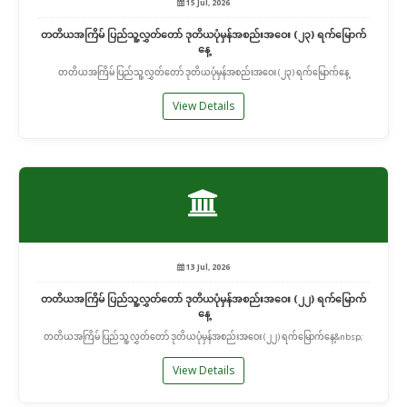
15 Jul, 2026
တတိယအကြိမ် ပြည်သူ့လွှတ်တော် ဒုတိယပုံမှန်အစည်းအဝေး (၂၃) ရက်မြောက်
နေ့
တတိယအကြိမ် ပြည်သူ့လွှတ်တော် ဒုတိယပုံမှန်အစည်းအဝေး (၂၃) ရက်မြောက်နေ့
View Details
13 Jul, 2026
တတိယအကြိမ် ပြည်သူ့လွှတ်တော် ဒုတိယပုံမှန်အစည်းအဝေး (၂၂) ရက်မြောက်
နေ့
တတိယအကြိမ် ပြည်သူ့လွှတ်တော် ဒုတိယပုံမှန်အစည်းအဝေး (၂၂) ရက်မြောက်နေ့&nbsp;
View Details