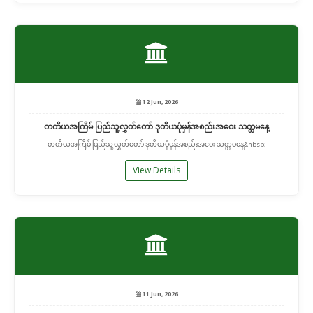
12 Jun, 2026
တတိယအကြိမ် ပြည်သူ့လွှတ်တော် ဒုတိယပုံမှန်အစည်းအဝေး သတ္တမနေ့
တတိယအကြိမ် ပြည်သူ့လွှတ်တော် ဒုတိယပုံမှန်အစည်းအဝေး သတ္တမနေ့&nbsp;
View Details
11 Jun, 2026