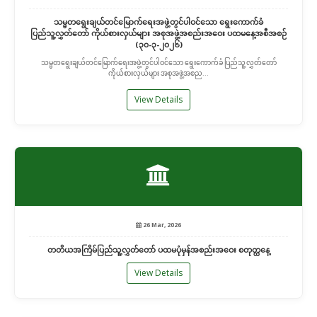
သမ္မတရွေးချယ်တင်မြောက်ရေးအဖွဲ့တွင်ပါဝင်သော ရွေးကောက်ခံ
ပြည်သူ့လွှတ်တော် ကိုယ်စားလှယ်များ အစုအဖွဲ့အစည်းအဝေး ပထမနေ့အစီအစဉ်
(၃၀-၃-၂၀၂၆)
သမ္မတရွေးချယ်တင်မြောက်ရေးအဖွဲ့တွင်ပါဝင်သော ရွေးကောက်ခံ ပြည်သူ့လွှတ်တော်
ကိုယ်စားလှယ်များ အစုအဖွဲ့အစည...
View Details
26 Mar, 2026
တတိယအကြိမ်ပြည်သူ့လွှတ်တော် ပထမပုံမှန်အစည်းအဝေး စတုတ္ထနေ့
View Details