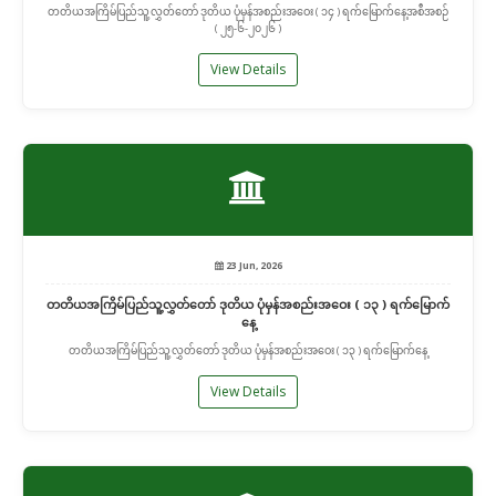
တတိယအကြိမ်ပြည်သူ့လွှတ်တော် ဒုတိယ ပုံမှန်အစည်းအဝေး ( ၁၄ ) ရက်မြောက်နေ့အစီအစဉ်
( ၂၅-၆-၂၀၂၆ )
View Details
23 Jun, 2026
တတိယအကြိမ်ပြည်သူ့လွှတ်တော် ဒုတိယ ပုံမှန်အစည်းအဝေး ( ၁၃ ) ရက်မြောက်
နေ့
တတိယအကြိမ်ပြည်သူ့လွှတ်တော် ဒုတိယ ပုံမှန်အစည်းအဝေး ( ၁၃ ) ရက်မြောက်နေ့
View Details