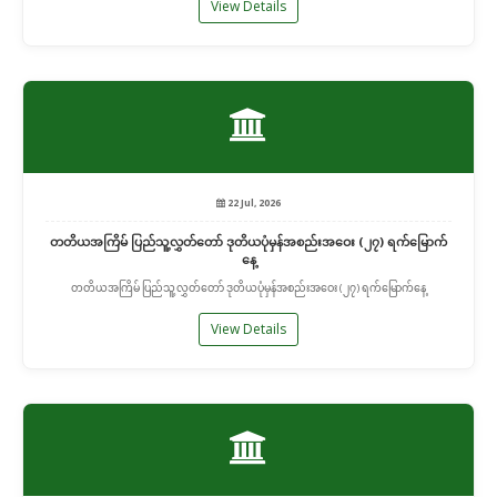
View Details
22 Jul, 2026
တတိယအကြိမ် ပြည်သူ့လွှတ်တော် ဒုတိယပုံမှန်အစည်းအဝေး (၂၇) ရက်မြောက်
နေ့
တတိယအကြိမ် ပြည်သူ့လွှတ်တော် ဒုတိယပုံမှန်အစည်းအဝေး (၂၇) ရက်မြောက်နေ့
View Details