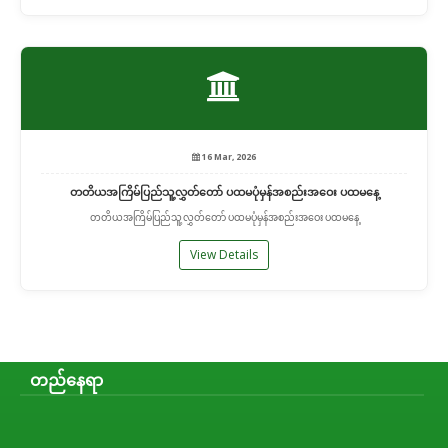
16 Mar, 2026
တတိယအကြိမ်ပြည်သူ့လွှတ်တော် ပထမပုံမှန်အစည်းအဝေး ပထမနေ့
တတိယအကြိမ်ပြည်သူ့လွှတ်တော် ပထမပုံမှန်အစည်းအဝေး ပထမနေ့
View Details
တည်နေရာ