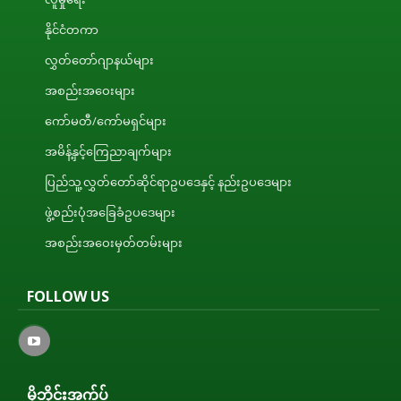
နိုင်ငံတကာ
လွှတ်တော်ဂျာနယ်များ
အစည်းအဝေးများ
ကော်မတီ/ကော်မရှင်များ
အမိန့်နှင့်ကြေညာချက်များ
ပြည်သူ့လွှတ်တော်ဆိုင်ရာဥပဒေနှင့် နည်းဥပဒေများ
ဖွဲ့စည်းပုံအခြေခံဥပဒေများ
အစည်းအဝေးမှတ်တမ်းများ
FOLLOW US
မိုဘိုင်းအက်ပ်