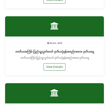
03 Jun, 2026
တတိယအကြိမ် ပြည်သူ့လွှတ်တော် ဒုတိယပုံမှန်အစည်းအဝေး ဒုတိယနေ့
တတိယအကြိမ် ပြည်သူ့လွှတ်တော် ဒုတိယပုံမှန်အစည်းအဝေး ဒုတိယနေ့
View Details