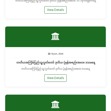
တတိယအကြိမ်ပြည်သူ့လွှတ်တော် ဒုတိယ ပုံမှန်အစည်းအဝေး ( ၁၁ ) ရက်မြောက်နေ့
View Details
18 Jun, 2026
တတိယအကြိမ်ပြည်သူ့လွှတ်တော် ဒုတိယ ပုံမှန်အစည်းအဝေး ဒသမနေ့
တတိယအကြိမ်ပြည်သူ့လွှတ်တော် ဒုတိယ ပုံမှန်အစည်းအဝေး ဒသမနေ့
View Details