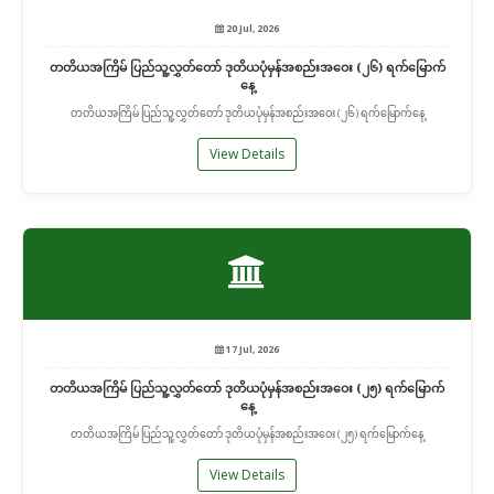
20 Jul, 2026
တတိယအကြိမ် ပြည်သူ့လွှတ်တော် ဒုတိယပုံမှန်အစည်းအဝေး (၂၆) ရက်မြောက်
နေ့
တတိယအကြိမ် ပြည်သူ့လွှတ်တော် ဒုတိယပုံမှန်အစည်းအဝေး (၂၆) ရက်မြောက်နေ့
View Details
17 Jul, 2026
တတိယအကြိမ် ပြည်သူ့လွှတ်တော် ဒုတိယပုံမှန်အစည်းအဝေး (၂၅) ရက်မြောက်
နေ့
တတိယအကြိမ် ပြည်သူ့လွှတ်တော် ဒုတိယပုံမှန်အစည်းအဝေး (၂၅) ရက်မြောက်နေ့
View Details