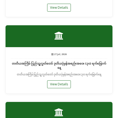
View Details
27 Jul, 2026
တတိယအကြိမ် ပြည်သူ့လွှတ်တော် ဒုတိယပုံမှန်အစည်းအဝေး (၃၀) ရက်မြောက်
နေ့
တတိယအကြိမ် ပြည်သူ့လွှတ်တော် ဒုတိယပုံမှန်အစည်းအဝေး (၃၀) ရက်မြောက်နေ့
View Details