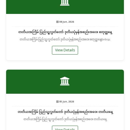
08 Jun, 2026
တတိယအကြိမ် ပြည်သူ့လွှတ်တော် ဒုတိယပုံမှန်အစည်းအဝေး စတုတ္ထနေ့
တတိယအကြိမ် ပြည်သူ့လွှတ်တော် ဒုတိယပုံမှန်အစည်းအဝေး စတုတ္ထနေ့&nbsp;
View Details
05 Jun, 2026
တတိယအကြိမ် ပြည်သူ့လွှတ်တော် ဒုတိယပုံမှန်အစည်းအဝေး တတိယနေ့
တတိယအကြိမ် ပြည်သူ့လွှတ်တော် ဒုတိယပုံမှန်အစည်းအဝေး တတိယနေ့
View Details