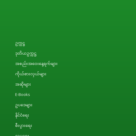
ဥက္ကဋ္ဌ
ဒုတိယဥက္ကဋ္ဌ
အစည်းအဝေးနေ့ရက်များ
ကိုယ်စားလှယ်များ
အဆိုများ
E-Books
ဥပဒေများ
နိုင်ငံရေး
စီးပွားရေး
လူမှုရေး