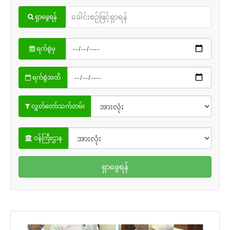
ရှာဖွေရန်
ရက်စွဲမှ
ရက်စွဲအထိ
လွှတ်တော်သက်တမ်း
ဝန်ကြီးဌာန
ရှာဖွေရန်