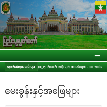
Toggl
naviga
ပြည်သူ့လွှတ်တော် အစိုးရ၏ အာမခံချက်များ၊ ကတိများနှင့် တာဝန်ခံချက်များစိစစ်ရ
နောက်ဆုံးရသတင်းများ
မေးခွန်းနှင့်အဖြေများ