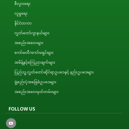
စီးပွားရေး
လူမှုရေး
နိုင်ငံတကာ
လွှတ်တော်ဂျာနယ်များ
အစည်းအဝေးများ
ကော်မတီ/ကော်မရှင်များ
အမိန့်နှင့်ကြေညာချက်များ
ပြည်သူ့လွှတ်တော်ဆိုင်ရာဥပဒေနှင့် နည်းဥပဒေများ
ဖွဲ့စည်းပုံအခြေခံဥပဒေများ
အစည်းအဝေးမှတ်တမ်းများ
FOLLOW US