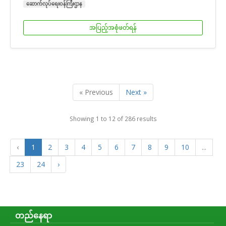
ဆောက်လုပ်ရေးဝန်ကြီးဌာန
အပြည့်အစုံဖတ်ရန်
« Previous
Next »
Showing
1
to
12
of
286
results
‹
1
2
3
4
5
6
7
8
9
10
...
23
24
›
တည်နေရာ