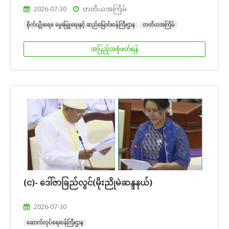
2026-07-30
တတိယအကြိမ်
စိုက်ပျိုးရေး၊ မွေးမြူရေးနှင့် ဆည်မြောင်းဝန်ကြီးဌာန
တတိယအကြိမ်
အပြည့်အစုံဖတ်ရန်
(င)- ဒေါ်ဇာခြည်လွင်(မိုးညိုမဲဆန္ဒနယ်)
2026-07-30
ဆောက်လုပ်ရေးဝန်ကြီးဌာန