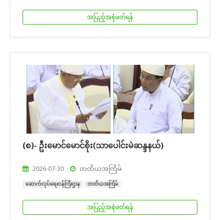
အပြည့်အစုံဖတ်ရန်
(စ)- ဦးမောင်မောင်စိုး(သာပေါင်းမဲဆန္ဒနယ်)
2026-07-30
တတိယအကြိမ်
ဆောက်လုပ်ရေးဝန်ကြီးဌာန
တတိယအကြိမ်
အပြည့်အစုံဖတ်ရန်