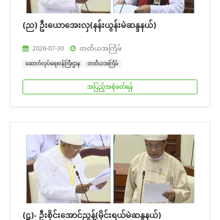
(ည) ဦးယောအေးလှ(နန်းယွန်းမဲဆန္ဒနယ်)
2026-07-30
တတိယအကြိမ်
ဆောက်လုပ်ရေးဝန်ကြီးဌာန
တတိယအကြိမ်
အပြည့်အစုံဖတ်ရန်
(ဋ)- ဦးစိုင်းအောင်ညွန့်(မိုင်းရယ်မဲဆန္ဒနယ်)