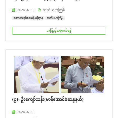
2026-07-30
တတိယအကြိမ်
ဆောက်လုပ်ရေးဝန်ကြီးဌာန
တတိယအကြိမ်
အပြည့်အစုံဖတ်ရန်
(ဌ)- ဦးကျော်သန်း(မာန်အောင်မဲဆန္ဒနယ်)
2026-07-30