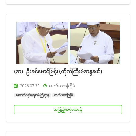
(ဆ)- ဦးခင်မောင်မြင့်၊ (တိုက်ကြီးမဲဆန္ဒနယ်)
2026-07-30
တတိယအကြိမ်
ဆောက်လုပ်ရေးဝန်ကြီးဌာန
တတိယအကြိမ်
အပြည့်အစုံဖတ်ရန်