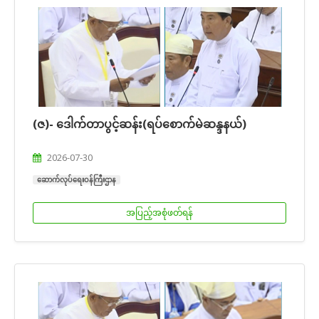
(ဇ)- ဒေါက်တာပွင့်ဆန်း(ရပ်စောက်မဲဆန္ဒနယ်)
2026-07-30
ဆောက်လုပ်ရေးဝန်ကြီးဌာန
အပြည့်အစုံဖတ်ရန်