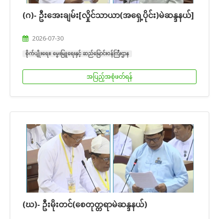
(ဂ)- ဦးအေးချမ်း[လှိုင်သာယာ(အရှေ့ပိုင်း)မဲဆန္ဒနယ်]
2026-07-30
စိုက်ပျိုးရေး၊ မွေးမြူရေးနှင့် ဆည်မြောင်းဝန်ကြီးဌာန
အပြည့်အစုံဖတ်ရန်
(ဃ)- ဦးမိုးတင်(စေတုတ္တရာမဲဆန္ဒနယ်)