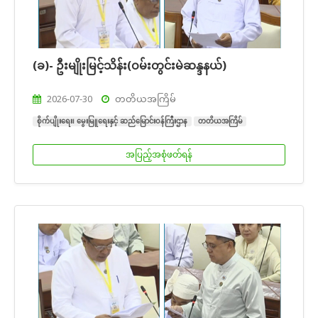
(ခ)- ဦးမျိုးမြင့်သိန်း(ဝမ်းတွင်းမဲဆန္ဒနယ်)
2026-07-30
တတိယအကြိမ်
စိုက်ပျိုးရေး၊ မွေးမြူရေးနှင့် ဆည်မြောင်းဝန်ကြီးဌာန
တတိယအကြိမ်
အပြည့်အစုံဖတ်ရန်