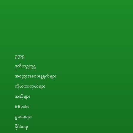
ဥက္ကဋ္ဌ
ဒုတိယဥက္ကဋ္ဌ
အစည်းအဝေးနေ့ရက်များ
ကိုယ်စားလှယ်များ
အဆိုများ
E-Books
ဥပဒေများ
နိုင်ငံရေး