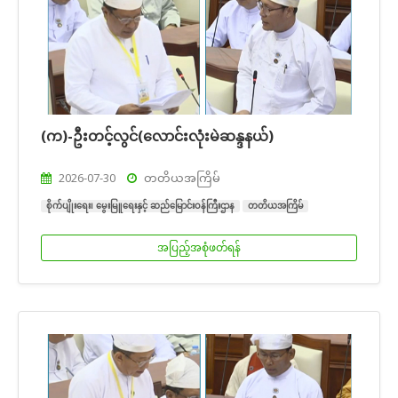
(က)-ဦးတင့်လွင်(လောင်းလုံးမဲဆန္ဒနယ်)
2026-07-30
တတိယအကြိမ်
စိုက်ပျိုးရေး၊ မွေးမြူရေးနှင့် ဆည်မြောင်းဝန်ကြီးဌာန
တတိယအကြိမ်
အပြည့်အစုံဖတ်ရန်