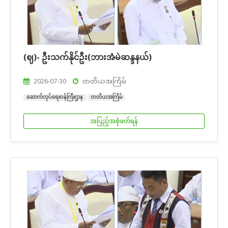
(ဈ)- ဦးသက်နိုင်ဦး(ဘားအံမဲဆန္ဒနယ်)
2026-07-30
တတိယအကြိမ်
ဆောက်လုပ်ရေးဝန်ကြီးဌာန
တတိယအကြိမ်
အပြည့်အစုံဖတ်ရန်