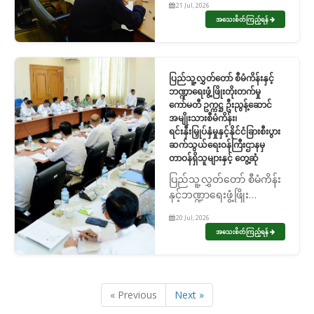
21 Jul, 2026
ဦးညွန့်ဆောင် ဘဏ္ဍာရေးနှင့်
အသေးစိတ်ကြည့်ရန်
အခွန်ဝန်ကြီးဌာနမှ တာဝန်ရှိ
သူများနှင့်တွေ့ဆုံ
ပြည်သူ့လွှတ်တော် စီမံကိန်းနှင့်
ဘဏ္ဍာရေးဖွံ့ဖြိုးတိုးတက်မှု
ကော်မတီ ဥက္ကဋ္ဌ ဦးညွန့်ဆောင်
အမျိုးသားစီမံကိန်း၊
ရင်းနှီးမြှုပ်နှံမှုနှင့်နိုင်ငံခြားစီးပွား
ဆက်သွယ်ရေးဝန်ကြီးဌာနမှ
တာဝန်ရှိသူများနှင့် တွေ့ဆုံ
ပြည်သူ့လွှတ်တော် စီမံကိန်း
နှင့်ဘဏ္ဍာရေးဖွံ့ဖြိုး
တိုးတက်မှုကော်မတီ ဥက္ကဋ္ဌ
20 Jul, 2026
ဦးညွန့်ဆောင် အမျိုးသား
အသေးစိတ်ကြည့်ရန်
စီမံကိန်း၊ ရင်းနှီးမြှုပ်နှံမှုနှင့်
နိုင်ငံခြားစီးပွားဆက်သွယ်
ရေးဝန်ကြီးဌာနမှ တာဝန်ရ...
« Previous
Next »