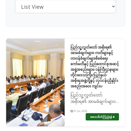
ပြည်သူ့လွှတ်တော် အစိုးရ၏
အာမခံချက်များ၊ ကတိများနှင့်
တာဝန်ခံချက်များစိစစ်ရေး
ကော်မတီနှင့် ပြည်ထောင်စုအဆင့်
အဖွဲ့အစည်းများ၊ ဝန်ကြီးဌာနများ၊
တိုင်းဒေသကြီး/ပြည်နယ်
အစိုးရအဖွဲ့တို့နှင့် လုပ်ငန်းညှိနှိုင်း
အစည်းအဝေး ကျင်းပ
ပြည်သူ့လွှတ်တော်
အစိုးရ၏ အာမခံချက်များ၊
ကတိများနှင့် တာဝန်ခံချက်
31 Jul, 2026
များစိစစ်ရေးကော်မတီနှင့်
အသေးစိတ်ကြည့်ရန်
ပြည်ထောင်စုအဆင့် အဖွဲ့
အစည်းများ၊ ဝန်ကြီးဌာန