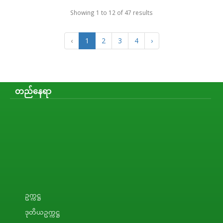
Showing
1
to
12
of
47
results
‹
1
2
3
4
›
တည်နေရာ
ဥက္ကဋ္ဌ
ဒုတိယဥက္ကဋ္ဌ