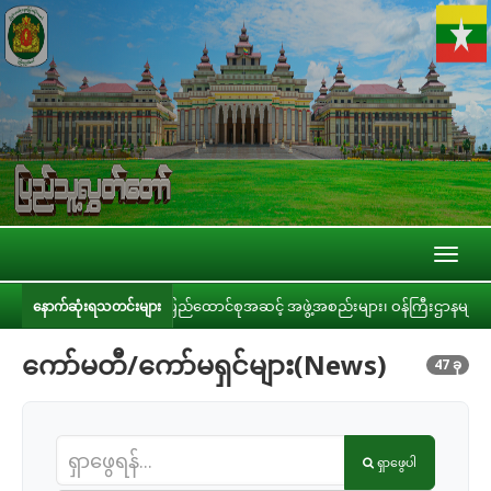
Toggl
naviga
 ပြည်ထောင်စုအဆင့် အဖွဲ့အစည်းများ၊ ဝန်ကြီးဌာနများ၊ တိုင်းဒေသကြီး/ပြည်နယ် အစိ
နောက်ဆုံးရသတင်းများ
ကော်မတီ/ကော်မရှင်များ(News)
47 ခု
ရှာဖွေပါ