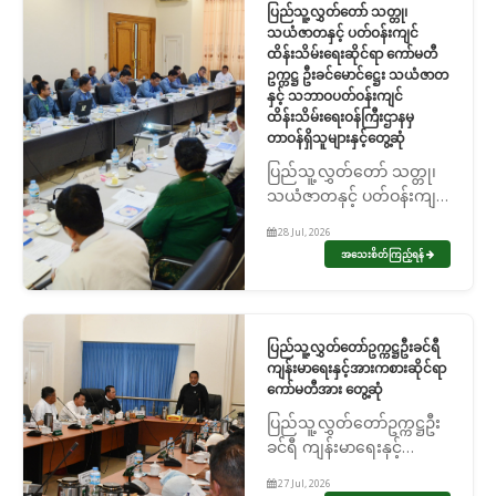
ပြည်သူ့လွှတ်တော် သတ္တု၊
သယံဇာတနှင့် ပတ်ဝန်းကျင်
ထိန်းသိမ်းရေးဆိုင်ရာ ကော်မတီ
ဥက္ကဋ္ဌ ဦးခင်မောင်ဋ္ဌေး သယံဇာတ
နှင့် သဘာဝပတ်ဝန်းကျင်
ထိန်းသိမ်းရေးဝန်ကြီးဌာနမှ
တာဝန်ရှိသူများနှင့်တွေ့ဆုံ
ပြည်သူ့လွှတ်တော် သတ္တု၊
သယံဇာတနှင့် ပတ်ဝန်းကျင်
ထိန်းသိမ်းရေးဆိုင်ရာ
28 Jul, 2026
ကော်မတီဥက္ကဋ္ဌ ဦးခင်မောင်
အသေးစိတ်ကြည့်ရန်
ဋ္ဌေး သယံဇာတနှင့် သဘာ
ဝပတ်ဝန်းကျင် ထိန်းသိမ်း
ရေးဝန်ကြီးဌာနမှ တာဝန်ရှိ
သူများနှင့်တွေ့ဆု...
ပြည်သူ့လွှတ်တော်ဥက္ကဋ္ဌဦးခင်ရီ
ကျန်းမာရေးနှင့်အားကစားဆိုင်ရာ
ကော်မတီအား တွေ့ဆုံ
ပြည်သူ့လွှတ်တော်ဥက္ကဋ္ဌဦး
ခင်ရီ ကျန်းမာရေးနှင့်
အားကစားဆိုင်ရာကော်မတီ
27 Jul, 2026
အား တွေ့ဆုံ