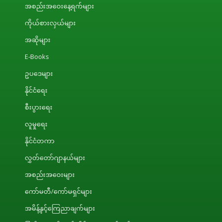
အစည်းအဝေးနေ့ရက်များ
ကိုယ်စားလှယ်များ
အဆိုများ
E-Books
ဥပဒေများ
နိုင်ငံရေး
စီးပွားရေး
လူမှုရေး
နိုင်ငံတကာ
လွှတ်တော်ဂျာနယ်များ
အစည်းအဝေးများ
ကော်မတီ/ကော်မရှင်များ
အမိန့်နှင့်ကြေညာချက်များ