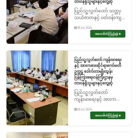
တာဝန်ရှိသူများနှင့်တွေ့ဆုံ
ပြည်သူ့လွှတ်တော် သတ္တု၊
သယံဇာတနှင့် ပတ်ဝန်းကျင်
ထိန်းသိမ်းရေးဆိုင်ရာ
30 Jul, 2026
ကော်မတီဥက္ကဋ္ဌ ဦးခင်မောင်
အသေးစိတ်ကြည့်ရန်
ဋ္ဌေး သယံဇာတနှင့် သဘာ
ဝပတ်ဝန်းကျင် ထိန်းသိမ်း
ရေးဝန်ကြီးဌာနမှ တာဝန်ရှိ
သူများနှင့်တွေ...
ပြည်သူ့လွှတ်တော် ကျန်းမာရေး
နှင့် အားကစားဆိုင်ရာကော်မတီ
ဥက္ကဋ္ဌ ဒေါက်တာမျိုးထွန်း
ပြန်ကြားရေးဝန်ကြီးဌာနမှ
တာဝန်ရှိသူများနှင့်တွေ့ဆုံ
ပြည်သူ့လွှတ်တော်
ကျန်းမာရေးနှင့် အားကစား
ဆိုင်ရာကော်မတီဥက္ကဋ္ဌ
28 Jul, 2026
ဒေါက်တာမျိုးထွန်း
အသေးစိတ်ကြည့်ရန်
ပြန်ကြားရေးဝန်ကြီးဌာနမှ
တာဝန်ရှိသူများနှင့်တွေ့ဆုံ