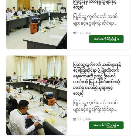
ကြီးဌာနမှ တာဝန်ရှိသူများနှင့်
တွေ့ဆုံ
ပြည်သူ့လွှတ်တော် ဘဏ်
များနှင့်ငွေကြေးဆိုင်ရာ
ဖွံ့ဖြိုးတိုးတက်ရေးကော်မတီ
23 Jul, 2026
ဥက္ကဋ္ဌ ဦးမောင်မောင်တင့်
အသေးစိတ်ကြည့်ရန်
ဘဏ္ဍာရေးနှင့်အခွန်ဝန်ကြီး
ဌာနမှ တာဝန်ရှိသူများနှင့်
တွေ့ဆုံ
ပြည်သူ့လွှတ်တော် ဘဏ်များနှင့်
ငွေကြေးဆိုင်ရာ ဖွံ့ဖြိုးတိုးတက်
ရေးကော်မတီ ဥက္ကဋ္ဌ ဦးမောင်
မောင်တင့် မြန်မာနိုင်ငံတော်ဗဟို
ဘဏ်မှ တာဝန်ရှိသူများနှင့်
တွေ့ဆုံ
ပြည်သူ့လွှတ်တော် ဘဏ်
များနှင့်ငွေကြေးဆိုင်ရာ
ဖွံ့ဖြိုးတိုးတက်ရေးကော်မတီ
22 Jul, 2026
ဥက္ကဋ္ဌ ဦးမောင်မောင်တင့်
အသေးစိတ်ကြည့်ရန်
မြန်မာနိုင်ငံတော်ဗဟိုဘဏ်မှ
တာဝန်ရှိသူများနှင့် တွေ့ဆုံ