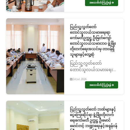
အသေးစိတ်ကြည့်ရန်
ပြည်သူ့လွှတ်တော်
တောင်သူလယ်သမားရေးရာ
ကော်မတီဥက္ကဋ္ဌ ဦးမြတ်ကျော်
တောင်သူလယ်သမားဘဝ ဖွံ့ဖြိုး
တိုးတက်ရေးအသင်းမှ တာဝန်ရှိ
သူများနှင့်တွေ့ဆုံ
ပြည်သူ့လွှတ်တော်
တောင်သူလယ်သမားရေးရာ
ကော်မတီဥက္ကဋ္ဌ ဦးမြတ်
24 Jul, 2026
ကျော် တောင်သူလယ်သမား
အသေးစိတ်ကြည့်ရန်
ဘဝ ဖွံ့ဖြိုးတိုးတက်ရေး
အသင်းမှ တာဝန်ရှိသူများနှင့်
တွေ့ဆုံ
ပြည်သူ့လွှတ်တော် ဘဏ်များနှင့်
ငွေကြေးဆိုင်ရာ ဖွံ့ဖြိုးတိုးတက်
ရေးကော်မတီ ဥက္ကဋ္ဌ ဦးမောင်
မောင်တင့် ဘဏ္ဍာရေးနှင့်အခွန်ဝန်