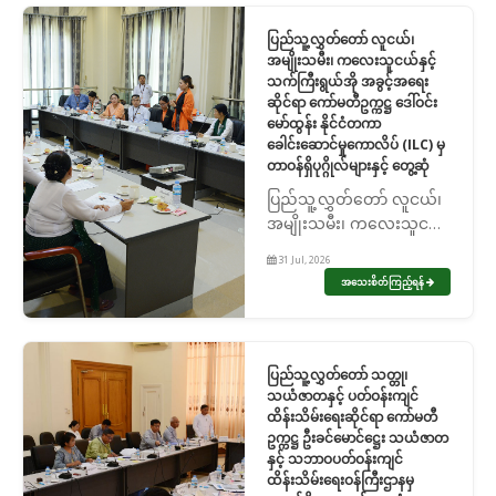
များ၊ တိုင်းဒေသကြီး/
ပြည်နယ် အစိုးရအဖွဲ့တို့နှင့်...
ပြည်သူ့လွှတ်တော် လူငယ်၊
အမျိုးသမီး၊ ကလေးသူငယ်နှင့်
သက်ကြီးရွယ်အို အခွင့်အရေး
ဆိုင်ရာ ကော်မတီဥက္ကဋ္ဌ ဒေါ်ဝင်း
မော်ထွန်း နိုင်ငံတကာ
ခေါင်းဆောင်မှုကောလိပ် (ILC) မှ
တာဝန်ရှိပုဂ္ဂိုလ်များနှင့် တွေ့ဆုံ
ပြည်သူ့လွှတ်တော် လူငယ်၊
အမျိုးသမီး၊ ကလေးသူငယ်
နှင့် သက်ကြီးရွယ်အို
31 Jul, 2026
အခွင့်အရေးဆိုင်ရာ
အသေးစိတ်ကြည့်ရန်
ကော်မတီဥက္ကဋ္ဌ ဒေါ်ဝင်းမော်
ထွန်း နိုင်ငံတကာ
ခေါင်းဆောင်မှုကောလိပ်
(ILC) မှ တာဝန်ရှိပုဂ္ဂိုလ်
ပြည်သူ့လွှတ်တော် သတ္တု၊
များ...
သယံဇာတနှင့် ပတ်ဝန်းကျင်
ထိန်းသိမ်းရေးဆိုင်ရာ ကော်မတီ
ဥက္ကဋ္ဌ ဦးခင်မောင်ဋ္ဌေး သယံဇာတ
နှင့် သဘာဝပတ်ဝန်းကျင်
ထိန်းသိမ်းရေးဝန်ကြီးဌာနမှ