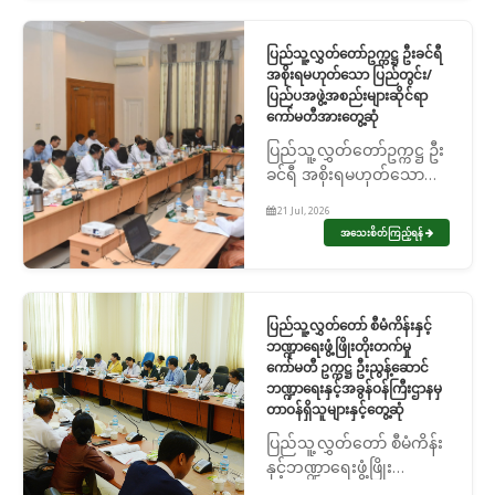
ပြည်သူ့လွှတ်တော်ဥက္ကဋ္ဌ ဦးခင်ရီ
အစိုးရမဟုတ်သော ပြည်တွင်း/
ပြည်ပအဖွဲ့အစည်းများဆိုင်ရာ
ကော်မတီအားတွေ့ဆုံ
ပြည်သူ့လွှတ်တော်ဥက္ကဋ္ဌ ဦး
ခင်ရီ အစိုးရမဟုတ်သော
ပြည်တွင်း/ ပြည်ပအဖွဲ့
21 Jul, 2026
အစည်းများဆိုင်ရာကော်မတီ
အသေးစိတ်ကြည့်ရန်
အားတွေ့ဆုံ
ပြည်သူ့လွှတ်တော် စီမံကိန်းနှင့်
ဘဏ္ဍာရေးဖွံ့ဖြိုးတိုးတက်မှု
ကော်မတီ ဥက္ကဋ္ဌ ဦးညွန့်ဆောင်
ဘဏ္ဍာရေးနှင့်အခွန်ဝန်ကြီးဌာနမှ
တာဝန်ရှိသူများနှင့်တွေ့ဆုံ
ပြည်သူ့လွှတ်တော် စီမံကိန်း
နှင့်ဘဏ္ဍာရေးဖွံ့ဖြိုး
တိုးတက်မှုကော်မတီ ဥက္ကဋ္ဌ