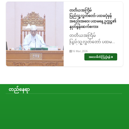
ဥက္ကဋ္ဌအဖြစ် တပ်ကုန်း
မဲဆန္ဒနယ်မှ ဦးမောင်မောင်
တတိယအကြိမ်
အုန်းတို့အား...
ပြည်သူ့လွှတ်တော် ပထမပုံမှန်
အစည်းအဝေး ပထမနေ့ ဥက္ကဋ္ဌ၏
နှုတ်ခွန်းဆက်စကား
တတိယအကြိမ်
ပြည်သူ့လွှတ်တော် ပထမပုံ
မှန်အစည်းအဝေး ပထမနေ့
16 Mar, 2026
ဥက္ကဋ္ဌ၏ နှုတ်ခွန်းဆက်
အသေးစိတ်ကြည့်ရန်
စကား
တည်နေရာ