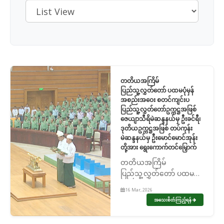
တတိယအကြိမ်
ပြည်သူ့လွှတ်တော် ပထမပုံမှန်
အစည်းအဝေး စတင်ကျင်းပ
ပြည်သူ့လွှတ်တော်ဥက္ကဋ္ဌအဖြစ်
ဇေယျာသီရိမဲဆန္ဒနယ်မှ ဦးခင်ရီ၊
ဒုတိယဥက္ကဋ္ဌအဖြစ် တပ်ကုန်း
မဲဆန္ဒနယ်မှ ဦးမောင်မောင်အုန်း
တို့အား ရွေးကောက်တင်မြှောက်
တတိယအကြိမ်
ပြည်သူ့လွှတ်တော် ပထမပုံ
မှန်အစည်းအဝေး စတင်
16 Mar, 2026
ကျင်းပ ပြည်သူ့လွှတ်တော်
အသေးစိတ်ကြည့်ရန်
ဥက္ကဋ္ဌအဖြစ် ဇေယျာသီရိ
မဲဆန္ဒနယ်မှ ဦးခင်ရီ၊ ဒုတိယ