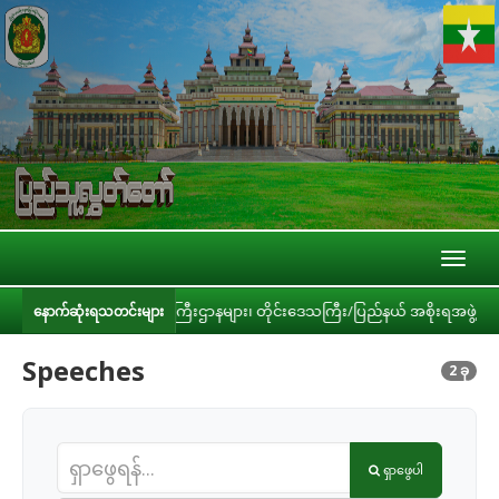
Toggl
naviga
့အစည်းများ၊ ဝန်ကြီးဌာနများ၊ တိုင်းဒေသကြီး/ပြည်နယ် အစိုးရအဖွဲ့တို့နှင့် လုပ်
နောက်ဆုံးရသတင်းများ
Speeches
2 ခု
ရှာဖွေပါ