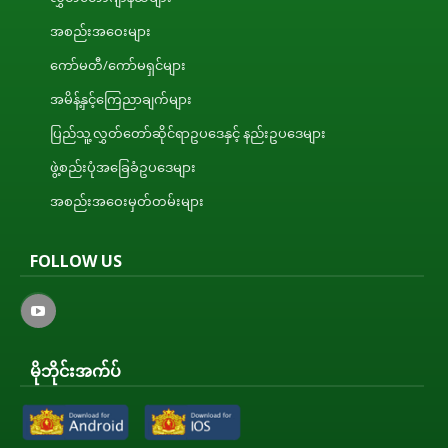
အစည်းအဝေးများ
ကော်မတီ/ကော်မရှင်များ
အမိန့်နှင့်ကြေညာချက်များ
ပြည်သူ့လွှတ်တော်ဆိုင်ရာဥပဒေနှင့် နည်းဥပဒေများ
ဖွဲ့စည်းပုံအခြေခံဥပဒေများ
အစည်းအဝေးမှတ်တမ်းများ
FOLLOW US
မိုဘိုင်းအက်ပ်