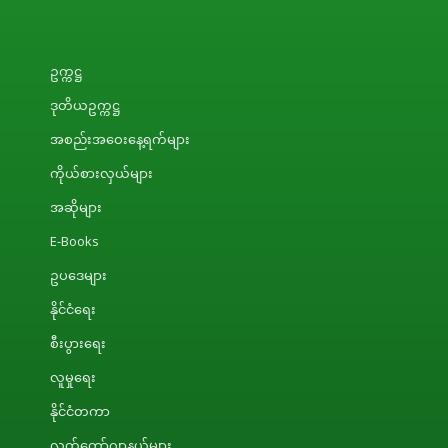
ဥက္ကဋ္ဌ
ဒုတိယဥက္ကဋ္ဌ
အစည်းအဝေးနေ့ရက်များ
ကိုယ်စားလှယ်များ
အဆိုများ
E-Books
ဥပဒေများ
နိုင်ငံရေး
စီးပွားရေး
လူမှုရေး
နိုင်ငံတကာ
လွှတ်တော်ဂျာနယ်များ