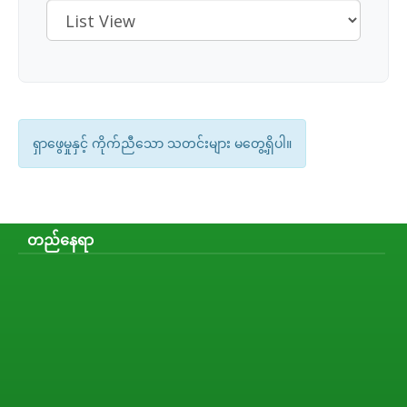
ရှာဖွေမှုနှင့် ကိုက်ညီသော သတင်းများ မတွေ့ရှိပါ။
တည်နေရာ