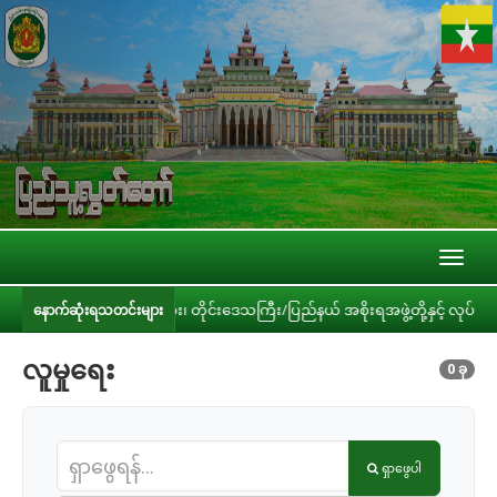
Toggl
naviga
ျား၊ ဝန်ကြီးဌာနများ၊ တိုင်းဒေသကြီး/ပြည်နယ် အစိုးရအဖွဲ့တို့နှင့် လုပ်ငန်းညှိ
နောက်ဆုံးရသတင်းများ
လူမှုရေး
0 ခု
ရှာဖွေပါ