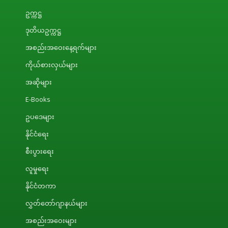
ဥက္ကဋ္ဌ
ဒုတိယဥက္ကဋ္ဌ
အစည်းအဝေးနေ့ရက်များ
ကိုယ်စားလှယ်များ
အဆိုများ
E-Books
ဥပဒေများ
နိုင်ငံရေး
စီးပွားရေး
လူမှုရေး
နိုင်ငံတကာ
လွှတ်တော်ဂျာနယ်များ
အစည်းအဝေးများ