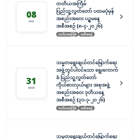
တတိယအကြိမ်
ပြည်သူ့လွှတ်တော် ပထမပုံမှန်
08
အစည်းအဝေး ပဥ္စမနေ့
APR
အစီအစဉ် (၈-၄-၂၀၂၆)
တတိယအကြိမ်
အစီအစဉ်
သမ္မတရွေးချယ်တင်မြောက်ရေး
အဖွဲ့တွင်ပါဝင်သော ရွေးကောက်
ခံ ပြည်သူ့လွှတ်တော်
31
ကိုယ်စားလှယ်များ အစုအဖွဲ့
MAR
အစည်းအဝေး ဒုတိယနေ့
အစီအစဉ် (၃၁-၃-၂၀၂၆)
တတိယအကြိမ်
အစီအစဉ်
သမ္မတရွေးချယ်တင်မြောက်ရေး