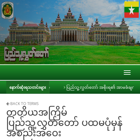
Toggl
naviga
ဒီယာများနှင့် တွေ့ဆုံ
ပြည်သူ့လွှတ်တော် အစိုးရ၏ အာမခံချက်များ၊ ကတိများ
နောက်ဆုံးရသတင်းများ
BACK TO TERMS
တတိယအကြိမ်
ပြည်သူ့လွှတ်တော် ပထမပုံမှန်
အစည်းအဝေး