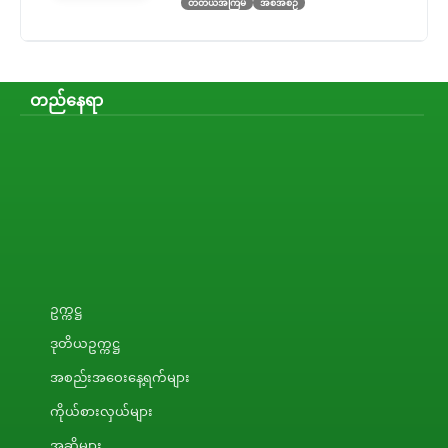
တတိယအကြိမ်
အစီအစဉ်
တည်နေရာ
ဥက္ကဋ္ဌ
ဒုတိယဥက္ကဋ္ဌ
အစည်းအဝေးနေ့ရက်များ
ကိုယ်စားလှယ်များ
အဆိုများ