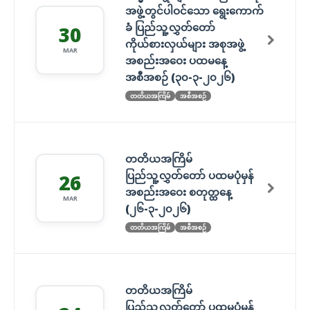
အဖွဲ့တွင်ပါဝင်သော ရွေးကောက်
ခံ ပြည်သူ့လွှတ်တော်
30
ကိုယ်စားလှယ်များ အစုအဖွဲ့
MAR
အစည်းအဝေး ပထမနေ့
အစီအစဉ် (၃၀-၃-၂၀၂၆)
တတိယအကြိမ်
အစီအစဉ်
တတိယအကြိမ်
ပြည်သူ့လွှတ်တော် ပထမပုံမှန်
26
အစည်းအဝေး စတုတ္ထနေ့
MAR
(၂၆-၃-၂၀၂၆)
တတိယအကြိမ်
အစီအစဉ်
တတိယအကြိမ်
ပြည်သူ့လွှတ်တော် ပထမပုံမှန်