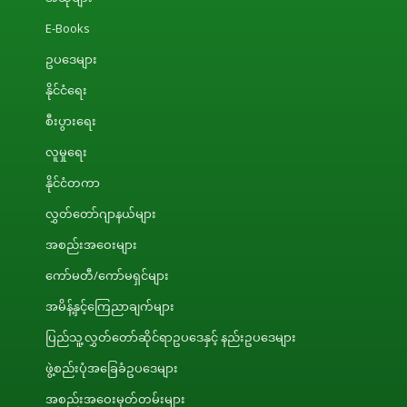
E-Books
ဥပဒေများ
နိုင်ငံရေး
စီးပွားရေး
လူမှုရေး
နိုင်ငံတကာ
လွှတ်တော်ဂျာနယ်များ
အစည်းအဝေးများ
ကော်မတီ/ကော်မရှင်များ
အမိန့်နှင့်ကြေညာချက်များ
ပြည်သူ့လွှတ်တော်ဆိုင်ရာဥပဒေနှင့် နည်းဥပဒေများ
ဖွဲ့စည်းပုံအခြေခံဥပဒေများ
အစည်းအဝေးမှတ်တမ်းများ