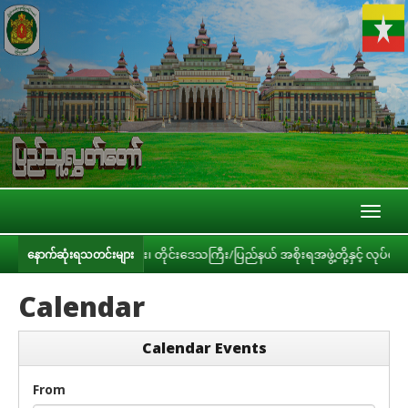
Toggl
naviga
ား၊ ဝန်ကြီးဌာနများ၊ တိုင်းဒေသကြီး/ပြည်နယ် အစိုးရအဖွဲ့တို့နှင့် လုပ်ငန်းညှိနှ
နောက်ဆုံးရသတင်းများ
Calendar
Calendar Events
From