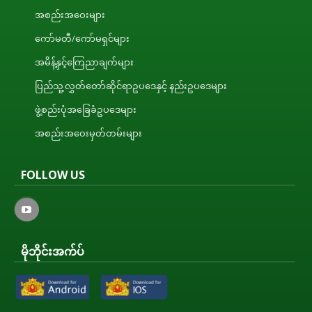
အစည်းအဝေးများ
ကော်မတီ/ကော်မရှင်များ
အမိန့်နှင့်ကြေညာချက်များ
ပြည်သူ့လွှတ်တော်ဆိုင်ရာဥပဒေနှင့် နည်းဥပဒေများ
ဖွဲ့စည်းပုံအခြေခံဥပဒေများ
အစည်းအဝေးမှတ်တမ်းများ
FOLLOW US
မိုဘိုင်းအက်ပ်