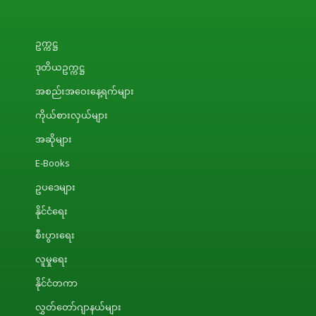
ဥက္ကဋ္ဌ
ဒုတိယဥက္ကဋ္ဌ
အစည်းအဝေးနေ့ရက်များ
ကိုယ်စားလှယ်များ
အဆိုများ
E-Books
ဥပဒေများ
နိုင်ငံရေး
စီးပွားရေး
လူမှုရေး
နိုင်ငံတကာ
လွှတ်တော်ဂျာနယ်များ