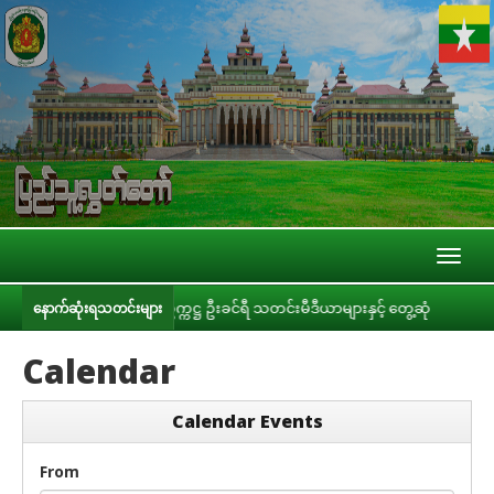
Toggl
naviga
ပြည်သူ့လွှတ်တော်ဥက္ကဋ္ဌ ဦးခင်ရီ သတင်းမီဒီယာများနှင့် တွေ့ဆုံ
ပြည်သူ
နောက်ဆုံးရသတင်းများ
Calendar
Calendar Events
From