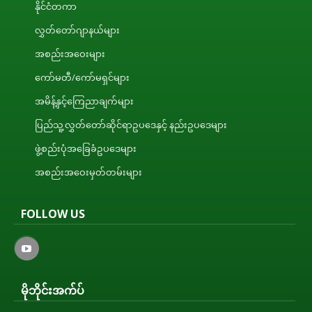
နိုင်ငံတကာ
လွှတ်တော်ဂျာနယ်များ
အစည်းအဝေးများ
ကော်မတီ/ကော်မရှင်များ
အမိန့်နှင့်ကြေညာချက်များ
ပြည်သူ့လွှတ်တော်ဆိုင်ရာဥပဒေနှင့် နည်းဥပဒေများ
ဖွဲ့စည်းပုံအခြေခံဥပဒေများ
အစည်းအဝေးမှတ်တမ်းများ
FOLLOW US
မိုဘိုင်းအက်ပ်