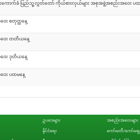
ေးကောက်ခံ ပြည်သူ့လွှတ်တော် ကိုယ်စားလှယ်များ အစုအဖွဲ့အစည်းအဝေး ပထ
ေး စတုတ္ထနေ့
းအဝေး တတိယနေ့
ဝေး ဒုတိယနေ့
အဝေး ပထမနေ့
ဥပဒေများ
အစည်းအဝေးများ
နိုင်ငံရေး
ကော်မတီ/ကော်မရှင