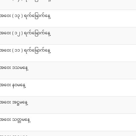
အဝေး ( ၁၃ ) ရက်မြောက်နေ့
အဝေး ( ၁၂ ) ရက်မြောက်နေ့
အဝေး ( ၁၁ ) ရက်မြောက်နေ့
်းအဝေး ဒသမနေ့
းအဝေး နဝမနေ့
အဝေး အဋ္ဌမနေ့
းအဝေး သတ္တမနေ့