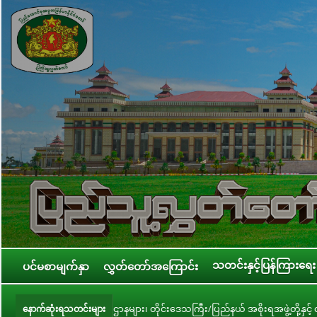
သတင်းနှင့်ပြန်ကြားရေး
ပင်မစာမျက်နှာ
လွှတ်တော်အကြောင်း
များ၊ တိုင်းဒေသကြီး/ပြည်နယ် အစိုးရအဖွဲ့တို့နှင့် လုပ်ငန်းညှိနှိုင်းအစည်းအဝေ
နောက်ဆုံးရသတင်းများ