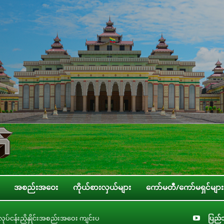
အစည်းအဝေး
ကိုယ်စားလှယ်များ
ကော်မတီ/ကော်မရှင်များ
း ကျင်းပ
ပြည်သူ့လွှတ်တော် လူငယ်၊ အမျိုးသမီး၊ ကလေးသူငယ်နှင့် သက်ကြီးရွယ
ပြည်သ