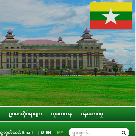
ဥပဒေဆိုင်ရာများ
သုတေသန
ဝန်ဆောင်မှု
်အို အခွင့်အရေးဆိုင်ရာ ကော်မတီဥက္ကဋ္ဌ ဒေါ်ဝင်းမော်ထွန်း နိုင်ငံတကာခေါင်းဆောင်မ
ူ့လွှတ်တော် Email
|
EN
|
MY