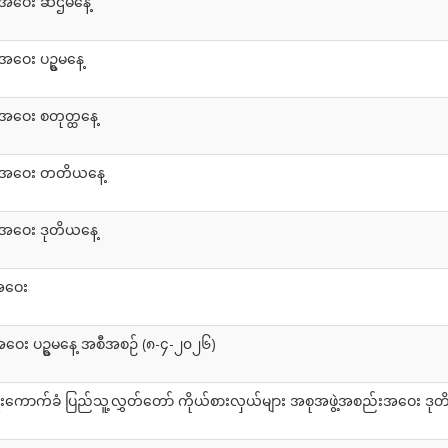
်းအဝေး ဆဌမနေ့
ဝေး ပဥ္စမနေ့
အဝေး စတုတ္ထနေ့
ည်းအဝေး တတိယနေ့
းအဝေး ဒုတိယနေ့
အဝေး
ဝေး ပဥ္စမနေ့ အစီအစဉ် (၈-၄-၂၀၂၆)
းကောက်ခံ ပြည်သူ့လွှတ်တော် ကိုယ်စားလှယ်များ အစုအဖွဲ့အစည်းအဝေး ဒုတ