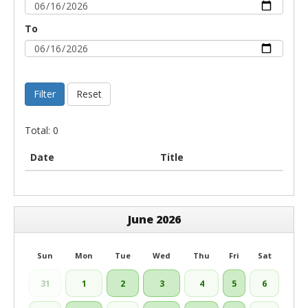
To
Filter
Reset
Total: 0
Date
Title
June 2026
Sun
Mon
Tue
Wed
Thu
Fri
Sat
31
1
2
3
4
5
6