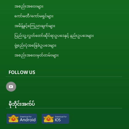
အစည်းအဝေးများ
ကော်မတီ/ကော်မရှင်များ
အမိန့်နှင့်ကြေညာချက်များ
ပြည်သူ့လွှတ်တော်ဆိုင်ရာဥပဒေနှင့် နည်းဥပဒေများ
ဖွဲ့စည်းပုံအခြေခံဥပဒေများ
အစည်းအဝေးမှတ်တမ်းများ
FOLLOW US
မိုဘိုင်းအက်ပ်