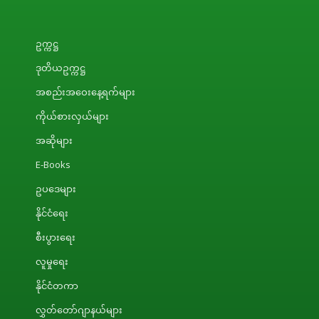
ဥက္ကဋ္ဌ
ဒုတိယဥက္ကဋ္ဌ
အစည်းအဝေးနေ့ရက်များ
ကိုယ်စားလှယ်များ
အဆိုများ
E-Books
ဥပဒေများ
နိုင်ငံရေး
စီးပွားရေး
လူမှုရေး
နိုင်ငံတကာ
လွှတ်တော်ဂျာနယ်များ