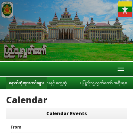
Toggl
naviga
ခင်ရီ သတင်းမီဒီယာများနှင့် တွေ့ဆုံ
ပြည်သူ့လွှတ်တော် အစိုးရ၏ အာမခံချက်
နောက်ဆုံးရသတင်းများ
Calendar
Calendar Events
From