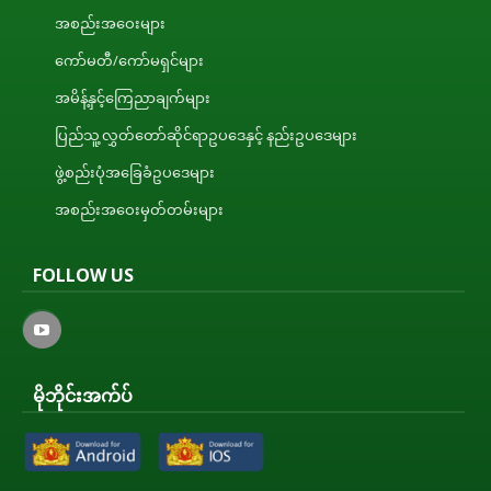
အစည်းအဝေးများ
ကော်မတီ/ကော်မရှင်များ
အမိန့်နှင့်ကြေညာချက်များ
ပြည်သူ့လွှတ်တော်ဆိုင်ရာဥပဒေနှင့် နည်းဥပဒေများ
ဖွဲ့စည်းပုံအခြေခံဥပဒေများ
အစည်းအဝေးမှတ်တမ်းများ
FOLLOW US
မိုဘိုင်းအက်ပ်