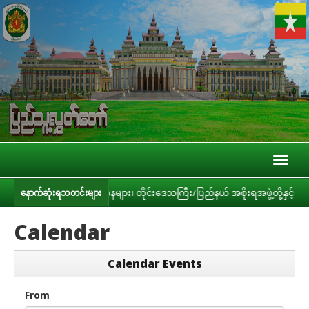
Toggl
naviga
ည်းများ၊ ဝန်ကြီးဌာနများ၊ တိုင်းဒေသကြီး/ပြည်နယ် အစိုးရအဖွဲ့တို့နှင့် လုပ်ငန်း
နောက်ဆုံးရသတင်းများ
Calendar
Calendar Events
From