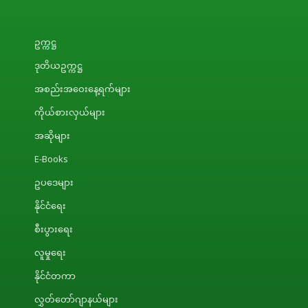
ဥက္ကဋ္ဌ
ဒုတိယဥက္ကဋ္ဌ
အစည်းအဝေးနေ့ရက်များ
ကိုယ်စားလှယ်များ
အဆိုများ
E-Books
ဥပဒေများ
နိုင်ငံရေး
စီးပွားရေး
လူမှုရေး
နိုင်ငံတကာ
လွှတ်တော်ဂျာနယ်များ