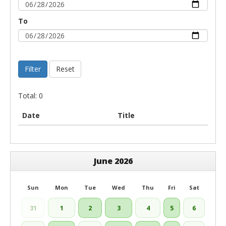
To
Filter
Reset
Total: 0
Date
Title
June 2026
Sun
Mon
Tue
Wed
Thu
Fri
Sat
31
1
2
3
4
5
6