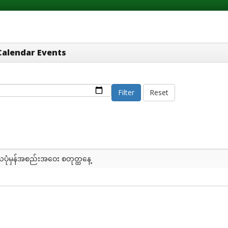
Calendar Events
Filter
Reset
ပုံမှန်အစည်းအဝေး စတုတ္ထနေ့