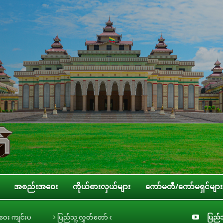
အစည်းအဝေး
ကိုယ်စားလှယ်များ
ကော်မတီ/ကော်မရှင်များ
ပြည်သူ့လွှတ်တော် လူငယ်၊ အမျိုးသမီး၊ ကလေးသူငယ်နှင့် သက်ကြီးရွယ်အို အခွင့်
ပြည်သ