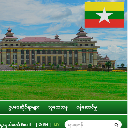
ဥပဒေဆိုင်ရာများ
သုတေသန
ဝန်ဆောင်မှု
အရေးဆိုင်ရာ ကော်မတီဥက္ကဋ္ဌ ဒေါ်ဝင်းမော်ထွန်း နိုင်ငံတကာခေါင်းဆောင်မှုကောလိပ် (
ူ့လွှတ်တော် Email
|
EN
|
MY