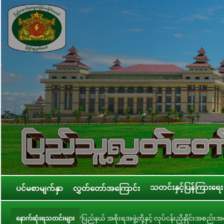
သတင်းနှင့်ပြန်ကြားရေး
ပင်မစာမျက်နှာ
လွှတ်တော်အကြောင်း
းဒေသကြီး/ပြည်နယ် အစိုးရအဖွဲ့တို့နှင့် လုပ်ငန်းညှိနှိုင်းအစည်းအဝေး ကျင်းပ
နောက်ဆုံးရသတင်းများ