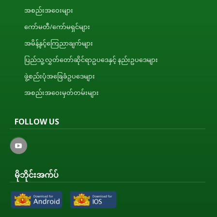
အစည်းအဝေးများ
ကော်မတီ/ကော်မရှင်များ
အမိန့်နှင့်ကြေညာချက်များ
ပြည်သူ့လွှတ်တော်ဆိုင်ရာဥပဒေနှင့် နည်းဥပဒေများ
ဖွဲ့စည်းပုံအခြေခံဥပဒေများ
အစည်းအဝေးမှတ်တမ်းများ
FOLLOW US
မိုဘိုင်းအက်ပ်