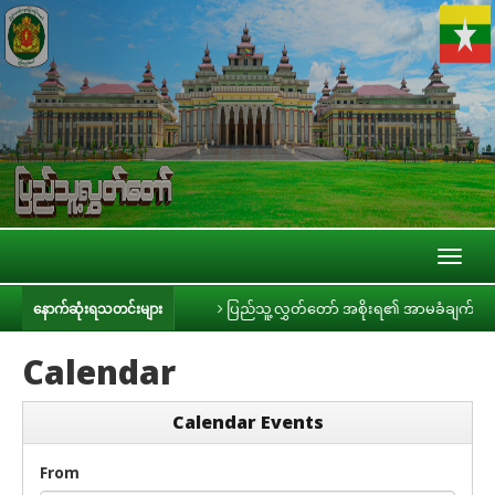
Toggl
naviga
မီဒီယာများနှင့် တွေ့ဆုံ
ပြည်သူ့လွှတ်တော် အစိုးရ၏ အာမခံချက်များ၊ ကတိမျ
နောက်ဆုံးရသတင်းများ
Calendar
Calendar Events
From