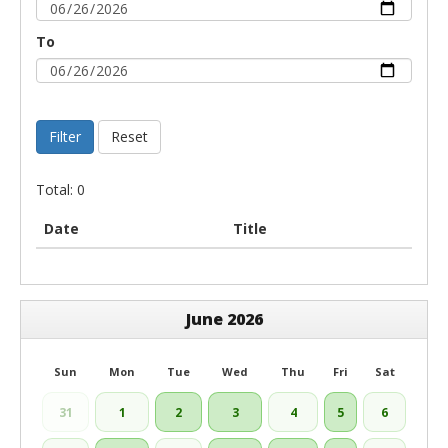
To
Filter
Reset
Total: 0
Date
Title
June 2026
Sun
Mon
Tue
Wed
Thu
Fri
Sat
31
1
2
3
4
5
6