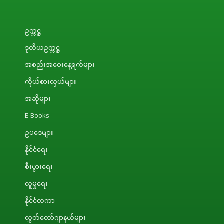
ဥက္ကဋ္ဌ
ဒုတိယဥက္ကဋ္ဌ
အစည်းအဝေးနေ့ရက်များ
ကိုယ်စားလှယ်များ
အဆိုများ
E-Books
ဥပဒေများ
နိုင်ငံရေး
စီးပွားရေး
လူမှုရေး
နိုင်ငံတကာ
လွှတ်တော်ဂျာနယ်များ