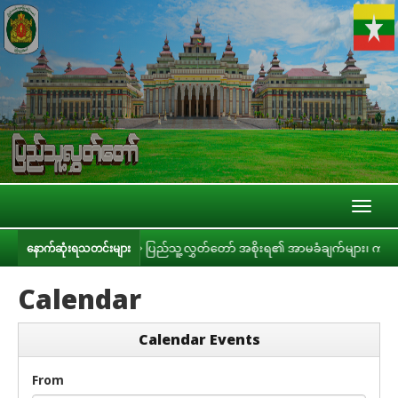
Toggl
naviga
ားနှင့် တွေ့ဆုံ
ပြည်သူ့လွှတ်တော် အစိုးရ၏ အာမခံချက်များ၊ ကတိများနှင့် 
နောက်ဆုံးရသတင်းများ
Calendar
Calendar Events
From