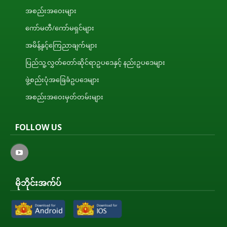
အစည်းအဝေးများ
ကော်မတီ/ကော်မရှင်များ
အမိန့်နှင့်ကြေညာချက်များ
ပြည်သူ့လွှတ်တော်ဆိုင်ရာဥပဒေနှင့် နည်းဥပဒေများ
ဖွဲ့စည်းပုံအခြေခံဥပဒေများ
အစည်းအဝေးမှတ်တမ်းများ
FOLLOW US
မိုဘိုင်းအက်ပ်