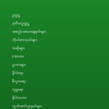
ဥက္ကဋ္ဌ
ဒုတိယဥက္ကဋ္ဌ
အစည်းအဝေးနေ့ရက်များ
ကိုယ်စားလှယ်များ
အဆိုများ
E-Books
ဥပဒေများ
နိုင်ငံရေး
စီးပွားရေး
လူမှုရေး
နိုင်ငံတကာ
လွှတ်တော်ဂျာနယ်များ