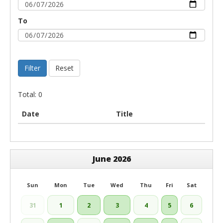
To
Filter
Reset
Total: 0
Date
Title
June 2026
Sun
Mon
Tue
Wed
Thu
Fri
Sat
31
1
2
3
4
5
6