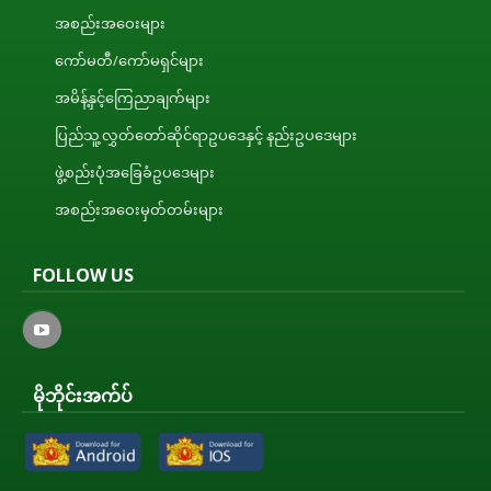
အစည်းအဝေးများ
ကော်မတီ/ကော်မရှင်များ
အမိန့်နှင့်ကြေညာချက်များ
ပြည်သူ့လွှတ်တော်ဆိုင်ရာဥပဒေနှင့် နည်းဥပဒေများ
ဖွဲ့စည်းပုံအခြေခံဥပဒေများ
အစည်းအဝေးမှတ်တမ်းများ
FOLLOW US
မိုဘိုင်းအက်ပ်