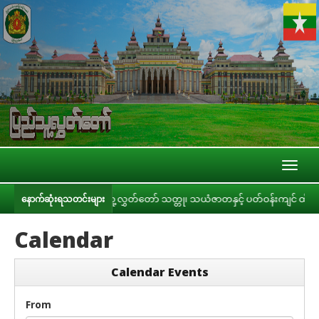
Toggl
naviga
ြီးစီး
ပြည်သူ့လွှတ်တော် သတ္တု၊ သယံဇာတနှင့် ပတ်ဝန်းကျင် ထိန်းသိမ်းရေ
နောက်ဆုံးရသတင်းများ
Calendar
Calendar Events
From