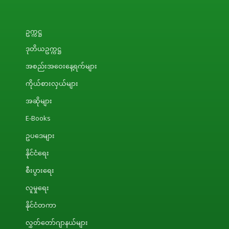
ဥက္ကဋ္ဌ
ဒုတိယဥက္ကဋ္ဌ
အစည်းအဝေးနေ့ရက်များ
ကိုယ်စားလှယ်များ
အဆိုများ
E-Books
ဥပဒေများ
နိုင်ငံရေး
စီးပွားရေး
လူမှုရေး
နိုင်ငံတကာ
လွှတ်တော်ဂျာနယ်များ