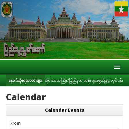
Toggl
naviga
 ဝန်ကြီးဌာနများ၊ တိုင်းဒေသကြီး/ပြည်နယ် အစိုးရအဖွဲ့တို့နှင့် လုပ်ငန်းညှိနှိုင
နောက်ဆုံးရသတင်းများ
Calendar
Calendar Events
From