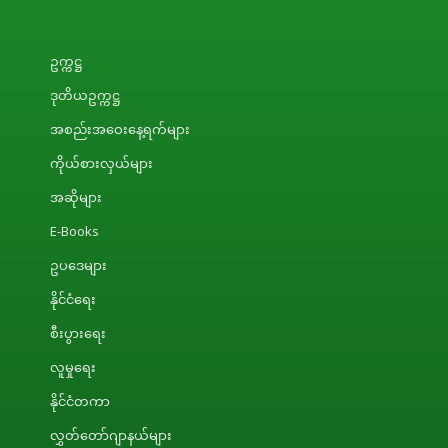
ဥက္ကဋ္ဌ
ဒုတိယဥက္ကဋ္ဌ
အစည်းအဝေးနေ့ရက်များ
ကိုယ်စားလှယ်များ
အဆိုများ
E-Books
ဥပဒေများ
နိုင်ငံရေး
စီးပွားရေး
လူမှုရေး
နိုင်ငံတကာ
လွှတ်တော်ဂျာနယ်များ