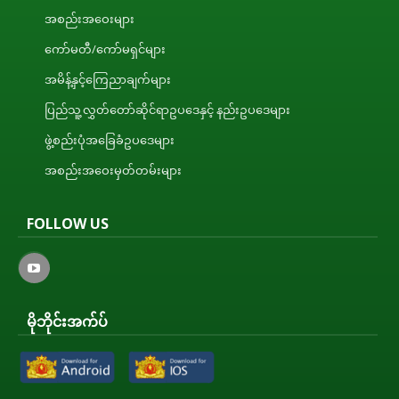
အစည်းအဝေးများ
ကော်မတီ/ကော်မရှင်များ
အမိန့်နှင့်ကြေညာချက်များ
ပြည်သူ့လွှတ်တော်ဆိုင်ရာဥပဒေနှင့် နည်းဥပဒေများ
ဖွဲ့စည်းပုံအခြေခံဥပဒေများ
အစည်းအဝေးမှတ်တမ်းများ
FOLLOW US
မိုဘိုင်းအက်ပ်