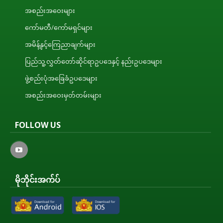
အစည်းအဝေးများ
ကော်မတီ/ကော်မရှင်များ
အမိန့်နှင့်ကြေညာချက်များ
ပြည်သူ့လွှတ်တော်ဆိုင်ရာဥပဒေနှင့် နည်းဥပဒေများ
ဖွဲ့စည်းပုံအခြေခံဥပဒေများ
အစည်းအဝေးမှတ်တမ်းများ
FOLLOW US
မိုဘိုင်းအက်ပ်