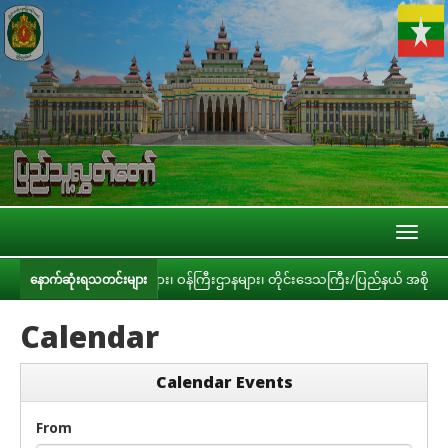
Toggl
naviga
င့် အဖွဲ့အစည်းများ၊ ဝန်ကြီးဌာနများ၊ တိုင်းဒေသကြီး/ပြည်နယ် အစိုးရအဖွဲ့တို့နှ
နောက်ဆုံးရသတင်းများ
Calendar
Calendar Events
From