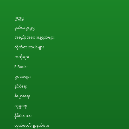
ဥက္ကဋ္ဌ
ဒုတိယဥက္ကဋ္ဌ
အစည်းအဝေးနေ့ရက်များ
ကိုယ်စားလှယ်များ
အဆိုများ
E-Books
ဥပဒေများ
နိုင်ငံရေး
စီးပွားရေး
လူမှုရေး
နိုင်ငံတကာ
လွှတ်တော်ဂျာနယ်များ