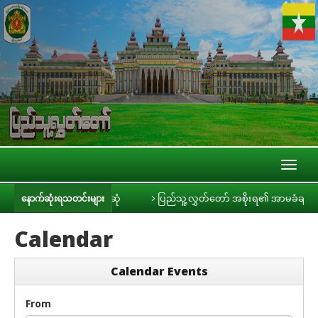
Toggl
naviga
းမီဒီယာများနှင့် တွေ့ဆုံ
ပြည်သူ့လွှတ်တော် အစိုးရ၏ အာမခံချက်များ၊ ကတိမ
နောက်ဆုံးရသတင်းများ
Calendar
Calendar Events
From