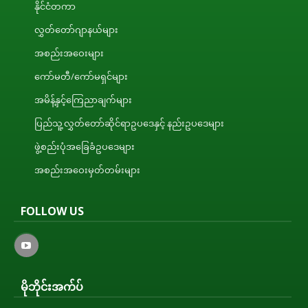
နိုင်ငံတကာ
လွှတ်တော်ဂျာနယ်များ
အစည်းအဝေးများ
ကော်မတီ/ကော်မရှင်များ
အမိန့်နှင့်ကြေညာချက်များ
ပြည်သူ့လွှတ်တော်ဆိုင်ရာဥပဒေနှင့် နည်းဥပဒေများ
ဖွဲ့စည်းပုံအခြေခံဥပဒေများ
အစည်းအဝေးမှတ်တမ်းများ
FOLLOW US
မိုဘိုင်းအက်ပ်