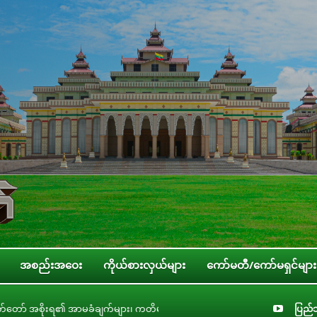
အစည်းအဝေး
ကိုယ်စားလှယ်များ
ကော်မတီ/ကော်မရှင်များ
အာမခံချက်များ၊ ကတိများနှင့် တာဝန်ခံချက်များစိစစ်ရေးကော်မတီနှင့် ပြည်ထောင်စု
ပြည်သ