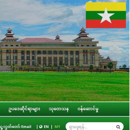
ဥပဒေဆိုင်ရာများ
သုတေသန
ဝန်ဆောင်မှု
အဆင့် အဖွဲ့အစည်းများ၊ ဝန်ကြီးဌာနများ၊ တိုင်းဒေသကြီး/ပြည်နယ် အစိုးရအဖွဲ့တို့
ူ့လွှတ်တော် Email
|
EN
|
MY