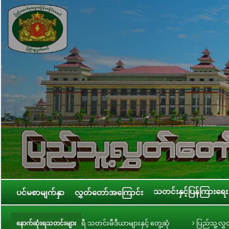
သတင်းနှင့်ပြန်ကြားရေး
ပင်မစာမျက်နှာ
လွှတ်တော်အကြောင်း
ဥက္ကဋ္ဌ ဦးခင်ရီ သတင်းမီဒီယာများနှင့် တွေ့ဆုံ
ပြည်သူ့လွှတ်တော် အစိုးရ၏ 
နောက်ဆုံးရသတင်းများ