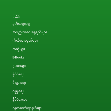
ဥက္ကဋ္ဌ
ဒုတိယဥက္ကဋ္ဌ
အစည်းအဝေးနေ့ရက်များ
ကိုယ်စားလှယ်များ
အဆိုများ
E-Books
ဥပဒေများ
နိုင်ငံရေး
စီးပွားရေး
လူမှုရေး
နိုင်ငံတကာ
လွှတ်တော်ဂျာနယ်များ