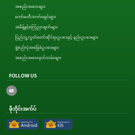
အစည်းအဝေးများ
ကော်မတီ/ကော်မရှင်များ
အမိန့်နှင့်ကြေညာချက်များ
ပြည်သူ့လွှတ်တော်ဆိုင်ရာဥပဒေနှင့် နည်းဥပဒေများ
ဖွဲ့စည်းပုံအခြေခံဥပဒေများ
အစည်းအဝေးမှတ်တမ်းများ
FOLLOW US
မိုဘိုင်းအက်ပ်