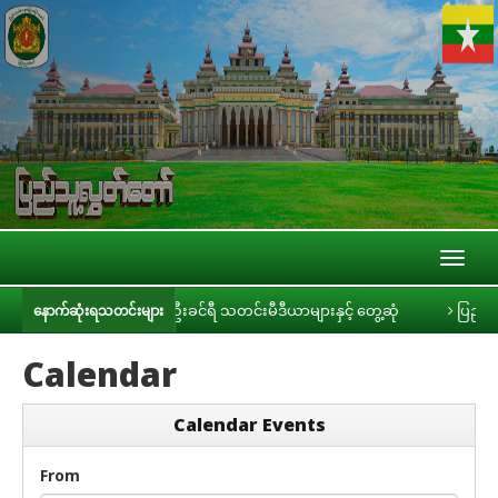
Toggl
naviga
်သူ့လွှတ်တော်ဥက္ကဋ္ဌ ဦးခင်ရီ သတင်းမီဒီယာများနှင့် တွေ့ဆုံ
ပြည်သူ့လွှတ်
နောက်ဆုံးရသတင်းများ
Calendar
Calendar Events
From