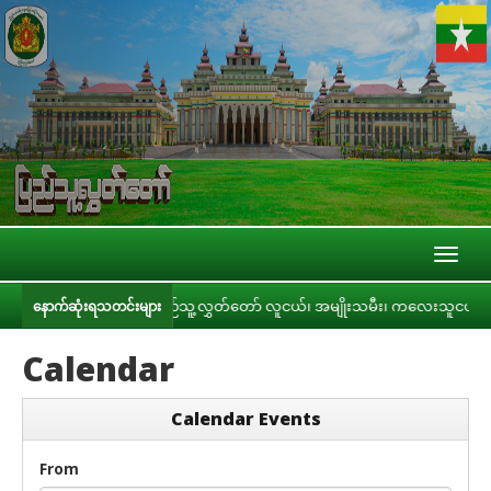
Toggl
naviga
ဝေး ကျင်းပ
ပြည်သူ့လွှတ်တော် လူငယ်၊ အမျိုးသမီး၊ ကလေးသူငယ်နှင့် သက်ကြီးရွ
နောက်ဆုံးရသတင်းများ
Calendar
Calendar Events
From