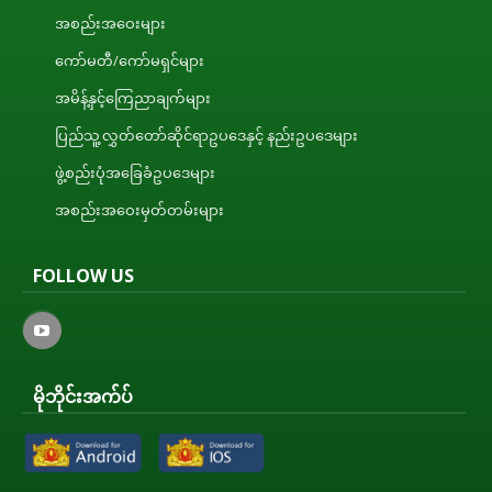
အစည်းအဝေးများ
ကော်မတီ/ကော်မရှင်များ
အမိန့်နှင့်ကြေညာချက်များ
ပြည်သူ့လွှတ်တော်ဆိုင်ရာဥပဒေနှင့် နည်းဥပဒေများ
ဖွဲ့စည်းပုံအခြေခံဥပဒေများ
အစည်းအဝေးမှတ်တမ်းများ
FOLLOW US
မိုဘိုင်းအက်ပ်