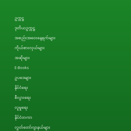
ဥက္ကဋ္ဌ
ဒုတိယဥက္ကဋ္ဌ
အစည်းအဝေးနေ့ရက်များ
ကိုယ်စားလှယ်များ
အဆိုများ
E-Books
ဥပဒေများ
နိုင်ငံရေး
စီးပွားရေး
လူမှုရေး
နိုင်ငံတကာ
လွှတ်တော်ဂျာနယ်များ