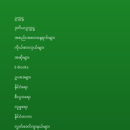
ဥက္ကဋ္ဌ
ဒုတိယဥက္ကဋ္ဌ
အစည်းအဝေးနေ့ရက်များ
ကိုယ်စားလှယ်များ
အဆိုများ
E-Books
ဥပဒေများ
နိုင်ငံရေး
စီးပွားရေး
လူမှုရေး
နိုင်ငံတကာ
လွှတ်တော်ဂျာနယ်များ