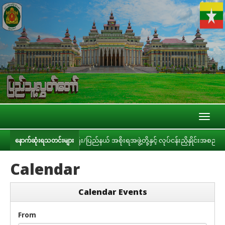
Toggl
naviga
ျား၊ တိုင်းဒေသကြီး/ပြည်နယ် အစိုးရအဖွဲ့တို့နှင့် လုပ်ငန်းညှိနှိုင်းအစည်းအဝေး
နောက်ဆုံးရသတင်းများ
Calendar
Calendar Events
From