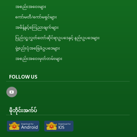
အစည်းအဝေးများ
ကော်မတီ/ကော်မရှင်များ
အမိန့်နှင့်ကြေညာချက်များ
ပြည်သူ့လွှတ်တော်ဆိုင်ရာဥပဒေနှင့် နည်းဥပဒေများ
ဖွဲ့စည်းပုံအခြေခံဥပဒေများ
အစည်းအဝေးမှတ်တမ်းများ
FOLLOW US
မိုဘိုင်းအက်ပ်