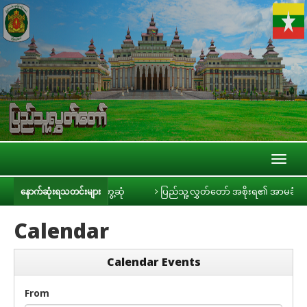
Toggl
naviga
တင်းမီဒီယာများနှင့် တွေ့ဆုံ
ပြည်သူ့လွှတ်တော် အစိုးရ၏ အာမခံချက်များ၊ က
နောက်ဆုံးရသတင်းများ
Calendar
Calendar Events
From