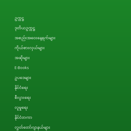
ဥက္ကဋ္ဌ
ဒုတိယဥက္ကဋ္ဌ
အစည်းအဝေးနေ့ရက်များ
ကိုယ်စားလှယ်များ
အဆိုများ
E-Books
ဥပဒေများ
နိုင်ငံရေး
စီးပွားရေး
လူမှုရေး
နိုင်ငံတကာ
လွှတ်တော်ဂျာနယ်များ