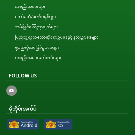
အစည်းအဝေးများ
ကော်မတီ/ကော်မရှင်များ
အမိန့်နှင့်ကြေညာချက်များ
ပြည်သူ့လွှတ်တော်ဆိုင်ရာဥပဒေနှင့် နည်းဥပဒေများ
ဖွဲ့စည်းပုံအခြေခံဥပဒေများ
အစည်းအဝေးမှတ်တမ်းများ
FOLLOW US
မိုဘိုင်းအက်ပ်