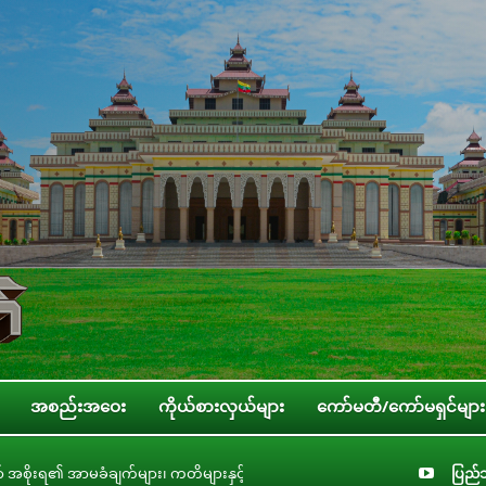
အစည်းအဝေး
ကိုယ်စားလှယ်များ
ကော်မတီ/ကော်မရှင်များ
ချက်များ၊ ကတိများနှင့် တာဝန်ခံချက်များစိစစ်ရေးကော်မတီနှင့် ပြည်ထောင်စုအဆင့်
ပြည်သ