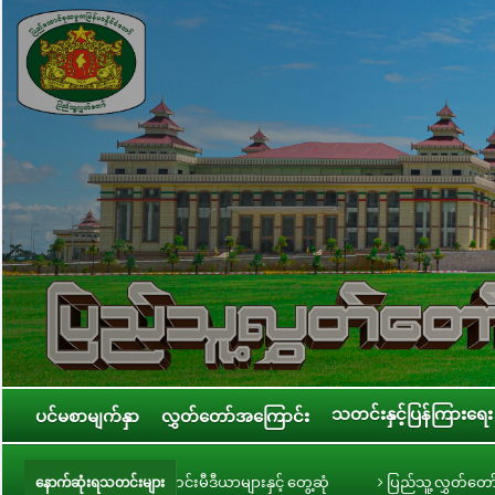
သတင်းနှင့်ပြန်ကြားရေး
ပင်မစာမျက်နှာ
လွှတ်တော်အကြောင်း
ဌ ဦးခင်ရီ သတင်းမီဒီယာများနှင့် တွေ့ဆုံ
ပြည်သူ့လွှတ်တော် အစိုးရ၏ အာမခံ
နောက်ဆုံးရသတင်းများ