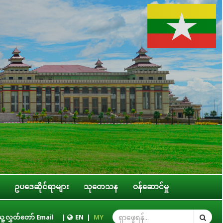
ဥပဒေဆိုင်ရာများ
သုတေသန
ဝန်ဆောင်မှု
 အဖွဲ့အစည်းများ၊ ဝန်ကြီးဌာနများ၊ တိုင်းဒေသကြီး/ပြည်နယ် အစိုးရအဖွဲ့တို့နှင့်
ူ့လွှတ်တော် Email
|
EN
|
MY