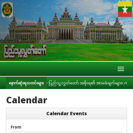
Toggl
naviga
းနှင့် တွေ့ဆုံ
ပြည်သူ့လွှတ်တော် အစိုးရ၏ အာမခံချက်များ၊ ကတိများနှင့် 
နောက်ဆုံးရသတင်းများ
Calendar
Calendar Events
From