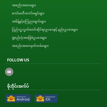
အစည်းအဝေးများ
ကော်မတီ/ကော်မရှင်များ
အမိန့်နှင့်ကြေညာချက်များ
ပြည်သူ့လွှတ်တော်ဆိုင်ရာဥပဒေနှင့် နည်းဥပဒေများ
ဖွဲ့စည်းပုံအခြေခံဥပဒေများ
အစည်းအဝေးမှတ်တမ်းများ
FOLLOW US
မိုဘိုင်းအက်ပ်