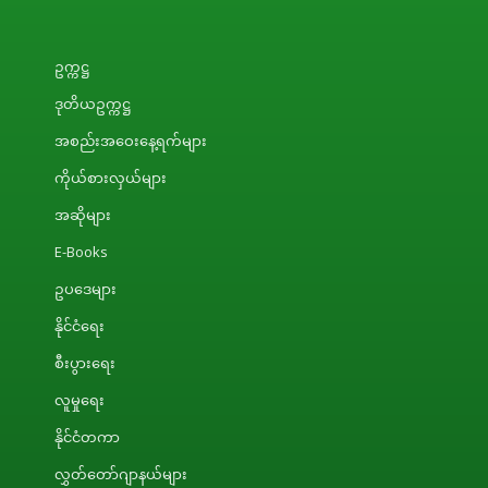
ဥက္ကဋ္ဌ
ဒုတိယဥက္ကဋ္ဌ
အစည်းအဝေးနေ့ရက်များ
ကိုယ်စားလှယ်များ
အဆိုများ
E-Books
ဥပဒေများ
နိုင်ငံရေး
စီးပွားရေး
လူမှုရေး
နိုင်ငံတကာ
လွှတ်တော်ဂျာနယ်များ