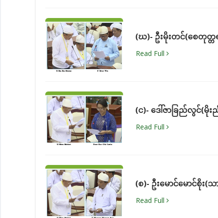
(ဃ)- ဦးမိုးတင်(စေတုတ္တ
Read Full
(င)- ဒေါ်ဇာခြည်လွင်(မိုး
Read Full
(စ)- ဦးမောင်မောင်စိုး(သ
Read Full