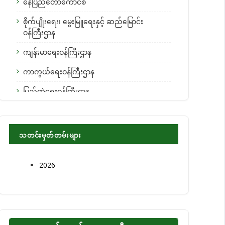
နေပြည်တော်ကောင်စီ
စိုက်ပျိုးရေး၊ မွေးမြူရေးနှင့် ဆည်မြောင်း
ဝန်ကြီးဌာန
ကျန်းမာရေးဝန်ကြီးဌာန
ကာကွယ်ရေးဝန်ကြီးဌာန
ပြည်ထဲရေးဝန်ကြီးဌာန
စီးပွားရေးနှင့် ကူးသန်းရောင်းဝယ်ရေးဝန်ကြီးဌာန
အမျိုးသားစီမံကိန်း၊ ရင်းနှီးမြှုပ်နှံမှုနှင့် နိုင်ငံခြား
သတင်းမှတ်တမ်းများ
စီးပွားဆက်သွယ်ရေးဝန်ကြီးဌာန
ဆောက်လုပ်ရေးဝန်ကြီးဌာန
2026
တိုင်းရင်းသားလူမျိုးများရေးရာဝန်ကြီးဌာန
နယ်စပ်ရေးရာဝန်ကြီးဌာန
နိုင်ငံခြားရေးဝန်ကြီးဌာန