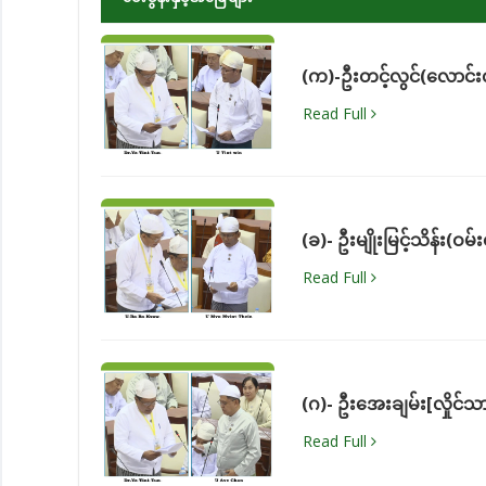
(က)-ဦးတင့်လွင်(လောင်းလ
Read Full
(ခ)- ဦးမျိုးမြင့်သိန်း(ဝမ်
Read Full
(ဂ)- ဦးအေးချမ်း[လှိုင်သ
Read Full