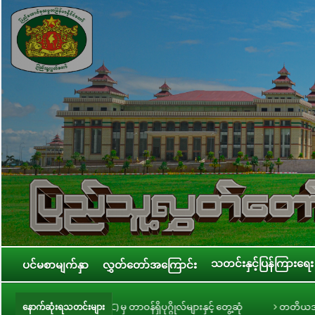
သတင်းနှင့်ပြန်ကြားရေး
ပင်မစာမျက်နှာ
လွှတ်တော်အကြောင်း
ဂိုလ်များနှင့် တွေ့ဆုံ
တတိယအကြိမ် ပြည်သူ့လွှတ်တော် ဒုတိယပုံမှန်အစ
နောက်ဆုံးရသတင်းများ