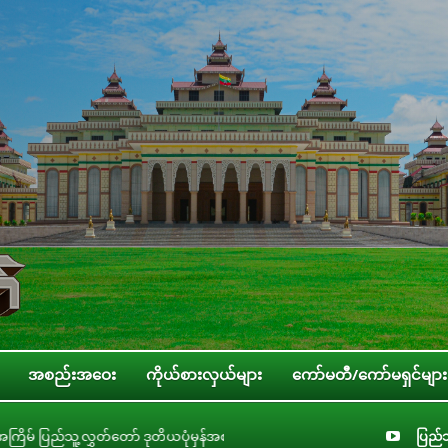
အစည်းအဝေး
ကိုယ်စားလှယ်များ
ကော်မတီ/ကော်မရှင်များ
ည်းအဝေး အောင်မြင်စွာကျင်းပပြီးစီး
ပြည်သ