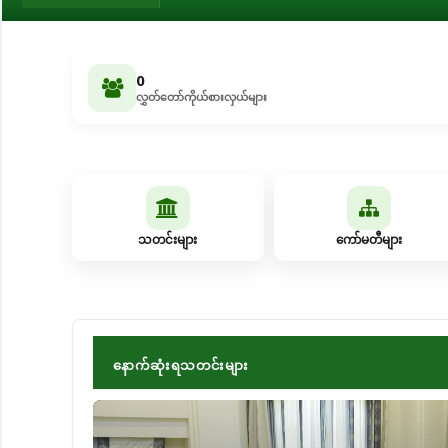
0
လွှတ်တော်ကိုယ်စားလှယ်များ
သတင်းများ
ကော်မတီများ
နောက်ဆုံးရသတင်းများ