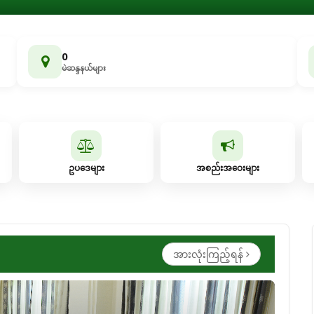
0
မဲဆန္ဒနယ်များ
ဥပဒေများ
အစည်းအဝေးများ
အားလုံးကြည့်ရန်