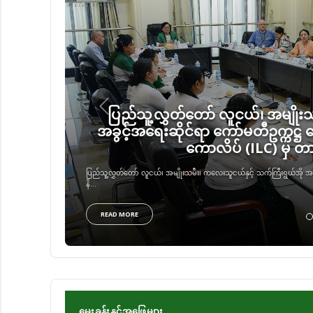
Previous
ပြည်သူ့လွှတ်တော် ဒုတိယဥက္ကဋ္ဌ ဦးမော
တွင်း ဒေသဖွံ့ဖြိုးရေးလုပ်ငန်းများန
ညှိန
ပြည်သူ့လွှတ်တော် ဒုတိယဥက္ကဋ္ဌ ဦးမောင်မောင်အုန်း ဥတ္တရခရိုင် တပ်ကုန်းမြိုနယ်
READ MORE
မေးခွန်းနှင့်အဖြေများ