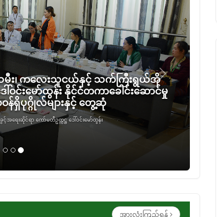
Next
င်မောင်အုန်း ဥတ္တရခရိုင် တပ်ကုန်းမြိုနယ်
ှင့်စပ်လျဉ်းပြီး လိုအပ်သည်များ ပေါင်းစပ်
ှိုင်းခြင်း
တွင်း ဒေသဖွံ့ဖြိုးရေးလုပ်ငန်းများနှင့်စပ်လျဉ်...
အားလုံးကြည့်ရန်