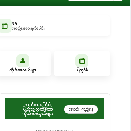
39
အစည်းအဝေးရက်ပေါင်း
ကိုယ်စားလှယ်များ
ပြက္ခဒိန်
တတိယအကြိမ်
ပြည်သူ့လွှတ်တော်
အားလုံးကြည့်ရန်
ကိုယ်စားလှယ်များ
Data entry progress