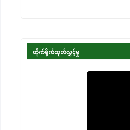
တိုက်ရိုက်ထုတ်လွှင့်မှု