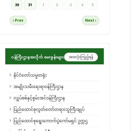
30
31
1
2
3
4
5
‹ Prev
Next ›
ဝန်ကြီးဌာနအလိုက် မေးခွန်းများ
အားလုံးကြည့်ရန်
နိုင်ငံတော်သမ္မတရုံး
အမျိုးသမီးရေးရာဝန်ကြီးဌာန
လျှပ်စစ်နှင့်စွမ်းအင်ဝန်ကြီးဌာန
ပြည်ထောင်စုလွှတ်တော်တရားသူကြီးချုပ်
ပြည်ထောင်စုရွေးကောက်ပွဲကော်မရှင် ဥက္ကဌ