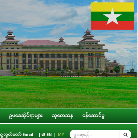
ဥပဒေဆိုင်ရာများ
သုတေသန
ဝန်ဆောင်မှု
ူ့လွှတ်တော် Email
|
EN
|
MY