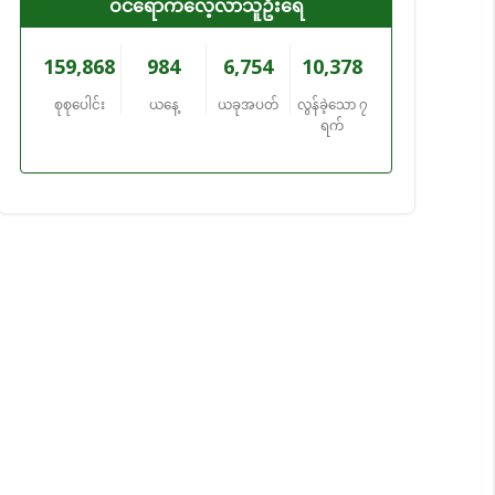
ဝင်ရောက်လေ့လာသူဦးရေ
နိုင်ငံတော်သမ္မတရုံး ဝန်ကြီးဌာန
159,868
984
6,754
10,378
ဒစ်ဂျစ်တယ်ဖွံ့ဖြိုးတိုးတက်ရေးနှင့် ဆက်သွယ်ရေး
ဝန်ကြီးဌာန
စုစုပေါင်း
ယနေ့
ယခုအပတ်
လွန်ခဲ့သော ၇
ရက်
ပညာရေးဝန်ကြီးဌာန
ဟိုတယ်၊ ခရီးသွားလာရေးနှင့် ယဉ်ကျေးမှု
ဝန်ကြီးဌာန
လူငယ်ရေးရာဝန်ကြီးဌာန
ဥပဒေရေးရာဝန်ကြီးဌာန
သိပ္ပံနှင့် နည်းပညာဝန်ကြီးဌာန
စက်မှုနှင့် အသေးစား၊ အငယ်စား၊ အလတ်စားနှင့်
စီးပွားရေးလုပ်ငန်းများ ဖွံ့ဖြိုးတိုးတက်ရေး
ဝန်ကြီးဌာန
ဘဏ္ဍာရေးနှင့် အခွန်ဝန်ကြီးဌာန