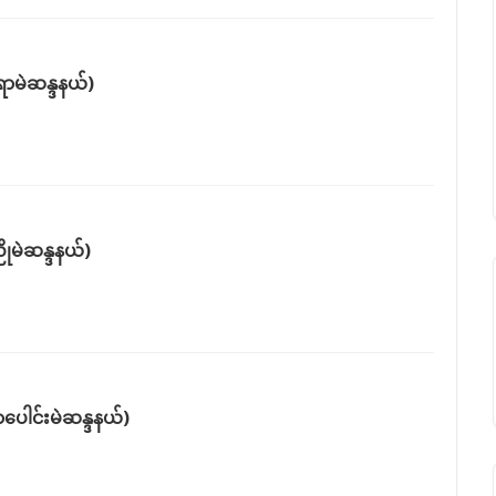
ရာမဲဆန္ဒနယ်)
ညိုမဲဆန္ဒနယ်)
ာပေါင်းမဲဆန္ဒနယ်)