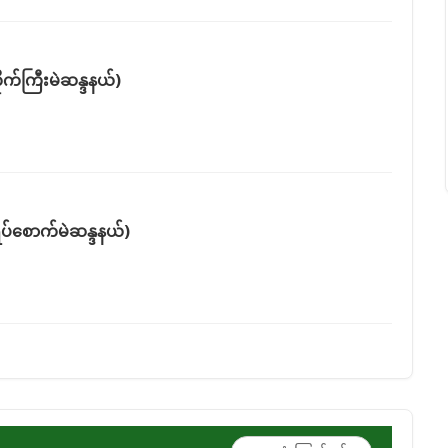
ိုက်ကြီးမဲဆန္ဒနယ်)
ရပ်စောက်မဲဆန္ဒနယ်)