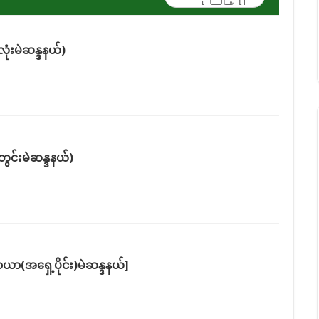
ုံးမဲဆန္ဒနယ်)
းတွင်းမဲဆန္ဒနယ်)
ာယာ(အရှေ့ပိုင်း)မဲဆန္ဒနယ်]