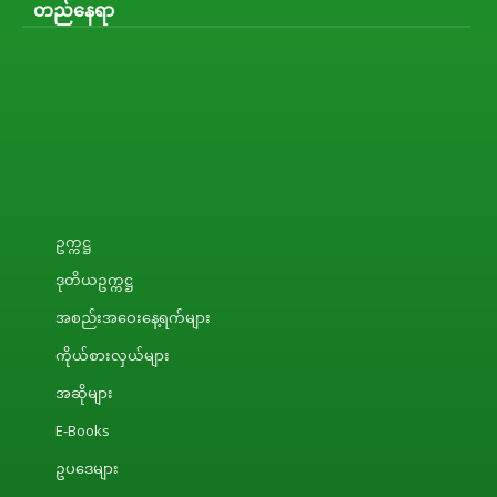
တည်နေရာ
ဥက္ကဋ္ဌ
ဒုတိယဥက္ကဋ္ဌ
အစည်းအဝေးနေ့ရက်များ
ကိုယ်စားလှယ်များ
အဆိုများ
E-Books
ဥပဒေများ