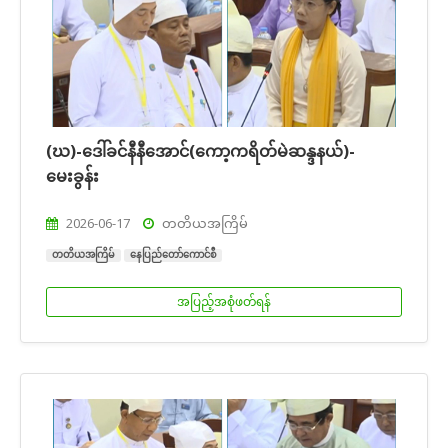
(ဃ)-ဒေါ်ခင်နီနီအောင်(ကော့ကရိတ်မဲဆန္ဒနယ်)-
မေးခွန်း
2026-06-17
တတိယအကြိမ်
တတိယအကြိမ်
နေပြည်တော်ကောင်စီ
အပြည့်အစုံဖတ်ရန်