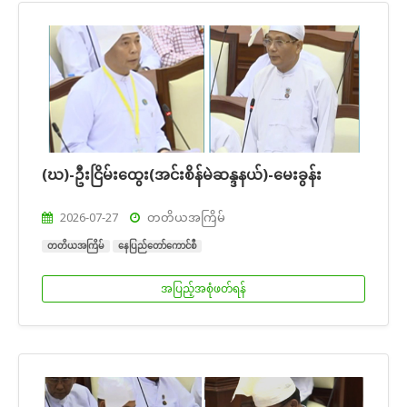
(ဃ)-ဦးငြိမ်းထွေး(အင်းစိန်မဲဆန္ဒနယ်)-မေးခွန်း
2026-07-27
တတိယအကြိမ်
တတိယအကြိမ်
နေပြည်တော်ကောင်စီ
အပြည့်အစုံဖတ်ရန်