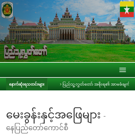
Toggl
naviga
ေ့ဆုံ
ပြည်သူ့လွှတ်တော် အစိုးရ၏ အာမခံချက်များ၊ ကတိများနှင့် တာဝန်ခံချ
နောက်ဆုံးရသတင်းများ
မေးခွန်းနှင့်အဖြေများ
-
နေပြည်တော်ကောင်စီ