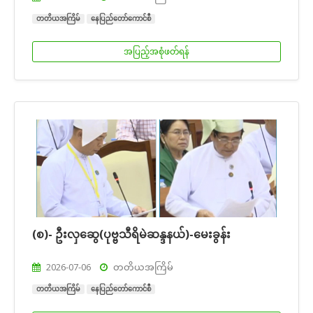
တတိယအကြိမ်
နေပြည်တော်ကောင်စီ
အပြည့်အစုံဖတ်ရန်
(စ)- ဦးလှဆွေ(ပုဗ္ဗသီရိမဲဆန္ဒနယ်)-မေးခွန်း
2026-07-06
တတိယအကြိမ်
တတိယအကြိမ်
နေပြည်တော်ကောင်စီ