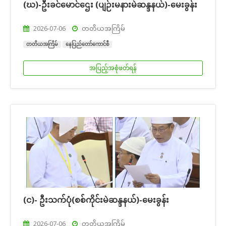
(ဃ)-ဦးခင်မောင်ဌေး (ပျဉ်းမနားမဲဆန္ဒနယ်)-မေးခွန်း
2026-07-06
တတိယအကြိမ်
တတိယအကြိမ်
နေပြည်တော်ကောင်စီ
အပြည့်အစုံဖတ်ရန်
(င)- ဦးသက်ပုံ(စစ်ကိုင်းမဲဆန္ဒနယ်)-မေးခွန်း
2026-07-06
တတိယအကြိမ်