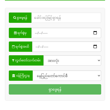
ရှာဖွေရန်
ရက်စွဲမှ
ရက်စွဲအထိ
လွှတ်တော်သက်တမ်း
ဝန်ကြီးဌာန
ရှာဖွေရန်