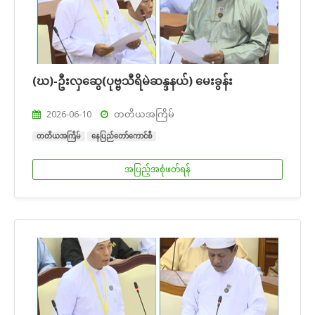
(ဃ)-ဦးလှဆွေ(ပုဗ္ဗသီရိမဲဆန္ဒနယ်) မေးခွန်း
2026-06-10
တတိယအကြိမ်
တတိယအကြိမ်
နေပြည်တော်ကောင်စီ
အပြည့်အစုံဖတ်ရန်