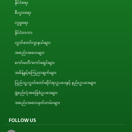
နိုင်ငံရေး
စီးပွားရေး
လူမှုရေး
နိုင်ငံတကာ
လွှတ်တော်ဂျာနယ်များ
အစည်းအဝေးများ
ကော်မတီ/ကော်မရှင်များ
အမိန့်နှင့်ကြေညာချက်များ
ပြည်သူ့လွှတ်တော်ဆိုင်ရာဥပဒေနှင့် နည်းဥပဒေများ
ဖွဲ့စည်းပုံအခြေခံဥပဒေများ
အစည်းအဝေးမှတ်တမ်းများ
FOLLOW US