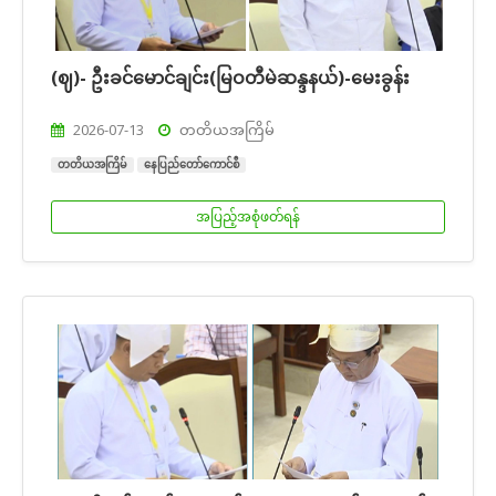
(ဈ)- ဦးခင်မောင်ချင်း(မြဝတီမဲဆန္ဒနယ်)-မေးခွန်း
2026-07-13
တတိယအကြိမ်
တတိယအကြိမ်
နေပြည်တော်ကောင်စီ
အပြည့်အစုံဖတ်ရန်