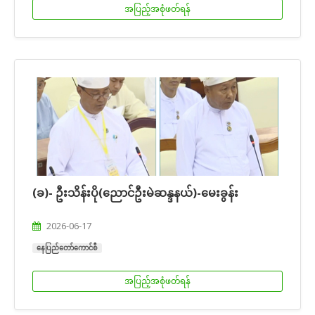
အပြည့်အစုံဖတ်ရန်
(ခ)- ဦးသိန်းပို(ညောင်ဦးမဲဆန္ဒနယ်)-မေးခွန်း
2026-06-17
နေပြည်တော်ကောင်စီ
အပြည့်အစုံဖတ်ရန်