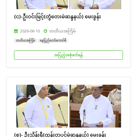
(င)-ဦးဝင်းမြင့်(တွံတေးမဲဆန္ဒနယ်) မေးခွန်း
2026-06-10
တတိယအကြိမ်
တတိယအကြိမ်
နေပြည်တော်ကောင်စီ
အပြည့်အစုံဖတ်ရန်
(စ)- ဦးသိန်းရီ(ထန်းတပင်မဲဆန္ဒနယ်) မေးခွန်း