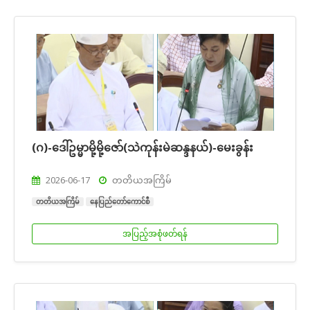
(ဂ)-ဒေါ်ဥမ္မာမို့မို့ဇော်(သဲကုန်းမဲဆန္ဒနယ်)-မေးခွန်း
2026-06-17
တတိယအကြိမ်
တတိယအကြိမ်
နေပြည်တော်ကောင်စီ
အပြည့်အစုံဖတ်ရန်