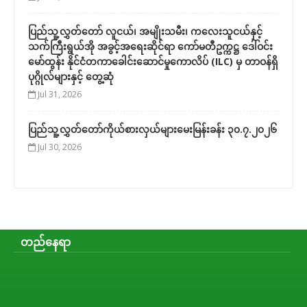
ပြည်သူ့လွှတ်တော် လူငယ်၊ အမျိုးသမီး၊ ကလေးသူငယ်နှင့်
သက်ကြီးရွယ်အို အခွင့်အရေးဆိုင်ရာ ကော်မတီဥက္ကဋ္ဌ ဒေါ်ဝင်း
မော်ထွန်း နိုင်ငံတကာခေါင်းဆောင်မှုကောလိပ် (ILC) မှ တာဝန်ရှိ
ပုဂ္ဂိုလ်များနှင့် တွေ့ဆုံ
Jul 31, 2026
ပြည်သူ့လွှတ်တော်ကိုယ်စားလှယ်များမေးမြန်းခန်း ၃၀.၇.၂၀၂၆
Jul 30, 2026
တည်နေရာ