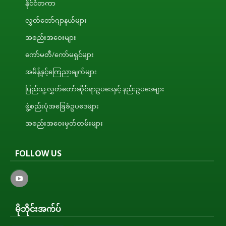
နိုင်ငံတကာ
လွှတ်တော်ဂျာနယ်များ
အစည်းအဝေးများ
ကော်မတီ/ကော်မရှင်များ
အမိန့်နှင့်ကြေညာချက်များ
ပြည်သူ့လွှတ်တော်ဆိုင်ရာဥပဒေနှင့် နည်းဥပဒေများ
ဖွဲ့စည်းပုံအခြေခံဥပဒေများ
အစည်းအဝေးမှတ်တမ်းများ
FOLLOW US
မိုဘိုင်းအက်ပ်