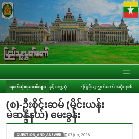
Toggl
naviga
ီ သတင်းမီဒီယာများနှင့် တွေ့ဆုံ
ပြည်သူ့လွှတ်တော် အစိုးရ၏ အာမခံချက်များ
နောက်ဆုံးရသတင်းများ
(စ)-ဦးစိုင်းဆမ် (မိုင်းယန်း
မဲဆန္ဒနယ်) မေးခွန်း
03 Jun, 2026
QUESTION_AND_ANSWER