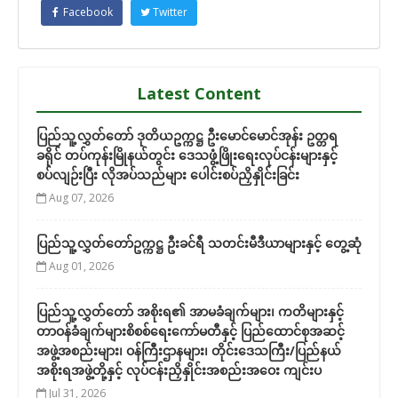
Facebook
Twitter
Latest Content
ပြည်သူ့လွှတ်တော် ဒုတိယဥက္ကဋ္ဌ ဦးမောင်မောင်အုန်း ဥတ္တရ
ခရိုင် တပ်ကုန်းမြိုနယ်တွင်း ဒေသဖွံ့ဖြိုးရေးလုပ်ငန်းများနှင့်
စပ်လျဉ်းပြီး လိုအပ်သည်များ ပေါင်းစပ်ညှိနှိုင်းခြင်း
Aug 07, 2026
ပြည်သူ့လွှတ်တော်ဥက္ကဋ္ဌ ဦးခင်ရီ သတင်းမီဒီယာများနှင့် တွေ့ဆုံ
Aug 01, 2026
ပြည်သူ့လွှတ်တော် အစိုးရ၏ အာမခံချက်များ၊ ကတိများနှင့်
တာဝန်ခံချက်များစိစစ်ရေးကော်မတီနှင့် ပြည်ထောင်စုအဆင့်
အဖွဲ့အစည်းများ၊ ဝန်ကြီးဌာနများ၊ တိုင်းဒေသကြီး/ပြည်နယ်
အစိုးရအဖွဲ့တို့နှင့် လုပ်ငန်းညှိနှိုင်းအစည်းအဝေး ကျင်းပ
Jul 31, 2026