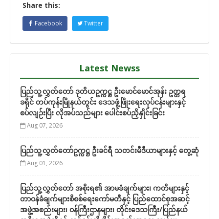
Share this:
Facebook
Twitter
Latest Newss
ပြည်သူ့လွှတ်တော် ဒုတိယဥက္ကဋ္ဌ ဦးမောင်မောင်အုန်း ဥတ္တရ
ခရိုင် တပ်ကုန်းမြိုနယ်တွင်း ဒေသဖွံ့ဖြိုးရေးလုပ်ငန်းများနှင့်
စပ်လျဉ်းပြီး လိုအပ်သည်များ ပေါင်းစပ်ညှိနှိုင်းခြင်း
Aug 07, 2026
ပြည်သူ့လွှတ်တော်ဥက္ကဋ္ဌ ဦးခင်ရီ သတင်းမီဒီယာများနှင့် တွေ့ဆုံ
Aug 01, 2026
ပြည်သူ့လွှတ်တော် အစိုးရ၏ အာမခံချက်များ၊ ကတိများနှင့်
တာဝန်ခံချက်များစိစစ်ရေးကော်မတီနှင့် ပြည်ထောင်စုအဆင့်
အဖွဲ့အစည်းများ၊ ဝန်ကြီးဌာနများ၊ တိုင်းဒေသကြီး/ပြည်နယ်