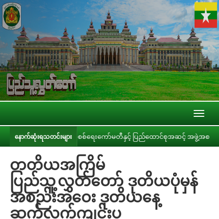
Toggl
naviga
ာဝန်ခံချက်များစိစစ်ရေးကော်မတီနှင့် ပြည်ထောင်စုအဆင့် အဖွဲ့အစည်းများ၊ ဝန်ကြီး
နောက်ဆုံးရသတင်းများ
တတိယအကြိမ်
ပြည်သူ့လွှတ်တော် ဒုတိယပုံမှန်
အစည်းအဝေး ဒုတိယနေ့
ဆက်လက်ကျင်းပ