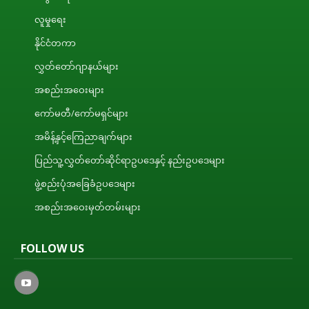
လူမှုရေး
နိုင်ငံတကာ
လွှတ်တော်ဂျာနယ်များ
အစည်းအဝေးများ
ကော်မတီ/ကော်မရှင်များ
အမိန့်နှင့်ကြေညာချက်များ
ပြည်သူ့လွှတ်တော်ဆိုင်ရာဥပဒေနှင့် နည်းဥပဒေများ
ဖွဲ့စည်းပုံအခြေခံဥပဒေများ
အစည်းအဝေးမှတ်တမ်းများ
FOLLOW US