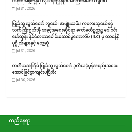
အစိုးရအဖွဲ့တို့နှင့် လုပ်ငန်းညှိနှိုင်းအစည်းအဝေး ကျင်းပ
Jul 31, 2026
ပြည်သူ့လွှတ်တော် လူငယ်၊ အမျိုးသမီး၊ ကလေးသူငယ်နှင့်
သက်ကြီးရွယ်အို အခွင့်အရေးဆိုင်ရာ ကော်မတီဥက္ကဋ္ဌ ဒေါ်ဝင်း
မော်ထွန်း နိုင်ငံတကာခေါင်းဆောင်မှုကောလိပ် (ILC) မှ တာဝန်ရှိ
ပုဂ္ဂိုလ်များနှင့် တွေ့ဆုံ
Jul 31, 2026
တတိယအကြိမ် ပြည်သူ့လွှတ်တော် ဒုတိယပုံမှန်အစည်းအဝေး
အောင်မြင်စွာကျင်းပပြီးစီး
Jul 30, 2026
တည်နေရာ