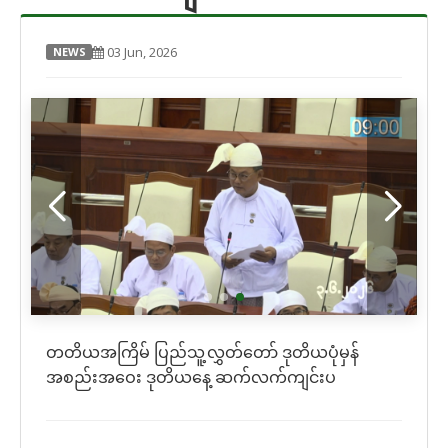
03 Jun, 2026
NEWS
တတိယအကြိမ် ပြည်သူ့လွှတ်တော် ဒုတိယပုံမှန်
အစည်းအဝေး ဒုတိယနေ့ ဆက်လက်ကျင်းပ