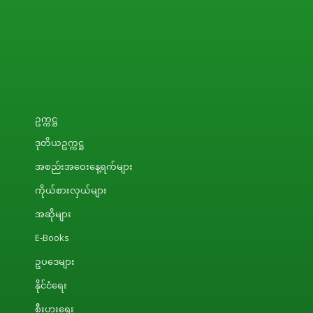
ဥက္ကဋ္ဌ
ဒုတိယဥက္ကဋ္ဌ
အစည်းအဝေးနေ့ရက်များ
ကိုယ်စားလှယ်များ
အဆိုများ
E-Books
ဥပဒေများ
နိုင်ငံရေး
စီးပွားရေး