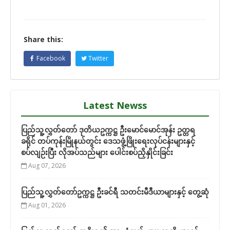
Share this:
Facebook
Twitter
Latest Newss
ပြည်သူ့လွှတ်တော် ဒုတိယဥက္ကဋ္ဌ ဦးမောင်မောင်အုန်း ဥတ္တရ
ခရိုင် တပ်ကုန်းမြိုနယ်တွင်း ဒေသဖွံ့ဖြိုးရေးလုပ်ငန်းများနှင့်
စပ်လျဉ်းပြီး လိုအပ်သည်များ ပေါင်းစပ်ညှိနှိုင်းခြင်း
Aug 07, 2026
ပြည်သူ့လွှတ်တော်ဥက္ကဋ္ဌ ဦးခင်ရီ သတင်းမီဒီယာများနှင့် တွေ့ဆုံ
Aug 01, 2026