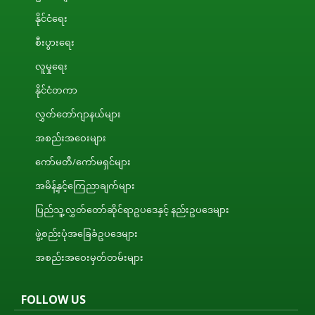
နိုင်ငံရေး
စီးပွားရေး
လူမှုရေး
နိုင်ငံတကာ
လွှတ်တော်ဂျာနယ်များ
အစည်းအဝေးများ
ကော်မတီ/ကော်မရှင်များ
အမိန့်နှင့်ကြေညာချက်များ
ပြည်သူ့လွှတ်တော်ဆိုင်ရာဥပဒေနှင့် နည်းဥပဒေများ
ဖွဲ့စည်းပုံအခြေခံဥပဒေများ
အစည်းအဝေးမှတ်တမ်းများ
FOLLOW US