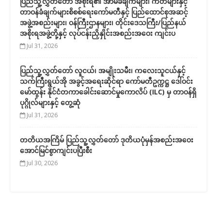
ပြည်သူ့လွှတ်တော် အစိုးရ၏ အာမခံချက်များ၊ ကတိများနှင့်
တာဝန်ခံချက်များစိစစ်ရေးကော်မတီနှင့် ပြည်ထောင်စုအဆင့်
အဖွဲ့အစည်းများ၊ ဝန်ကြီးဌာနများ၊ တိုင်းဒေသကြီး/ပြည်နယ်
အစိုးရအဖွဲ့တို့နှင့် လုပ်ငန်းညှိနှိုင်းအစည်းအဝေး ကျင်းပ
Jul 31, 2026
ပြည်သူ့လွှတ်တော် လူငယ်၊ အမျိုးသမီး၊ ကလေးသူငယ်နှင့်
သက်ကြီးရွယ်အို အခွင့်အရေးဆိုင်ရာ ကော်မတီဥက္ကဋ္ဌ ဒေါ်ဝင်း
မော်ထွန်း နိုင်ငံတကာခေါင်းဆောင်မှုကောလိပ် (ILC) မှ တာဝန်ရှိ
ပုဂ္ဂိုလ်များနှင့် တွေ့ဆုံ
Jul 31, 2026
တတိယအကြိမ် ပြည်သူ့လွှတ်တော် ဒုတိယပုံမှန်အစည်းအဝေး
အောင်မြင်စွာကျင်းပပြီးစီး
Jul 30, 2026