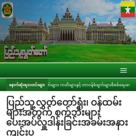
Toggl
naviga
စိုးရ၏ အာမခံချက်များ၊ ကတိများနှင့် တာဝန်ခံချက်များစိစစ်ရေးကော်မတီနှင့် ပြည်
နောက်ဆုံးရသတင်းများ
ပြည်သူ့လွှတ်တော်ရုံး၊ ဝန်ထမ်း
များအတွက် စက်ဘီးများ
ပေးအပ်လှူဒါန်းခြင်းအခမ်းအနား
ကျင်းပ