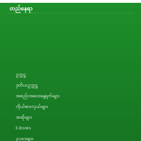
တည်နေရာ
ဥက္ကဋ္ဌ
ဒုတိယဥက္ကဋ္ဌ
အစည်းအဝေးနေ့ရက်များ
ကိုယ်စားလှယ်များ
အဆိုများ
E-Books
ဥပဒေများ