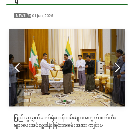
01 Jun, 2026
NEWS
ပြည်သူ့လွှတ်တော်ရုံး၊ ဝန်ထမ်းများအတွက် စက်ဘီး
များပေးအပ်လှူဒါန်းခြင်းအခမ်းအနား ကျင်းပ