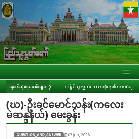
Toggl
naviga
ဒီယာများနှင့် တွေ့ဆုံ
ပြည်သူ့လွှတ်တော် အစိုးရ၏ အာမခံချက်များ၊ ကတိများ
နောက်ဆုံးရသတင်းများ
(ဃ)-ဦးခင်မောင်သန်း(ကလေး
မဲဆန္ဒနယ်) မေးခွန်း
03 Jun, 2026
QUESTION_AND_ANSWER