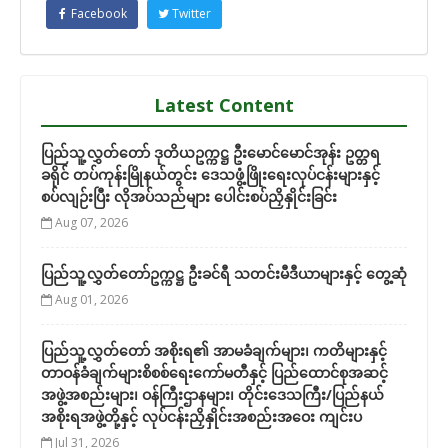
Facebook
Twitter
Latest Content
ပြည်သူ့လွှတ်တော် ဒုတိယဥက္ကဋ္ဌ ဦးမောင်မောင်အုန်း ဥတ္တရ
ခရိုင် တပ်ကုန်းမြိုနယ်တွင်း ဒေသဖွံ့ဖြိုးရေးလုပ်ငန်းများနှင့်
စပ်လျဉ်းပြီး လိုအပ်သည်များ ပေါင်းစပ်ညှိနှိုင်းခြင်း
Aug 07, 2026
ပြည်သူ့လွှတ်တော်ဥက္ကဋ္ဌ ဦးခင်ရီ သတင်းမီဒီယာများနှင့် တွေ့ဆုံ
Aug 01, 2026
ပြည်သူ့လွှတ်တော် အစိုးရ၏ အာမခံချက်များ၊ ကတိများနှင့်
တာဝန်ခံချက်များစိစစ်ရေးကော်မတီနှင့် ပြည်ထောင်စုအဆင့်
အဖွဲ့အစည်းများ၊ ဝန်ကြီးဌာနများ၊ တိုင်းဒေသကြီး/ပြည်နယ်
အစိုးရအဖွဲ့တို့နှင့် လုပ်ငန်းညှိနှိုင်းအစည်းအဝေး ကျင်းပ
Jul 31, 2026