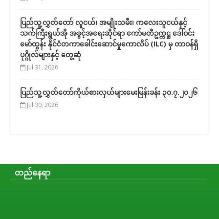
ပြည်သူ့လွှတ်တော် လူငယ်၊ အမျိုးသမီး၊ ကလေးသူငယ်နှင့်
သက်ကြီးရွယ်အို အခွင့်အရေးဆိုင်ရာ ကော်မတီဥက္ကဋ္ဌ ဒေါ်ဝင်း
မော်ထွန်း နိုင်ငံတကာခေါင်းဆောင်မှုကောလိပ် (ILC) မှ တာဝန်ရှိ
ပုဂ္ဂိုလ်များနှင့် တွေ့ဆုံ
Jul 31, 2026
ပြည်သူ့လွှတ်တော်ကိုယ်စားလှယ်များမေးမြန်းခန်း ၃၀.၇.၂၀၂၆
Jul 30, 2026
တည်နေရာ