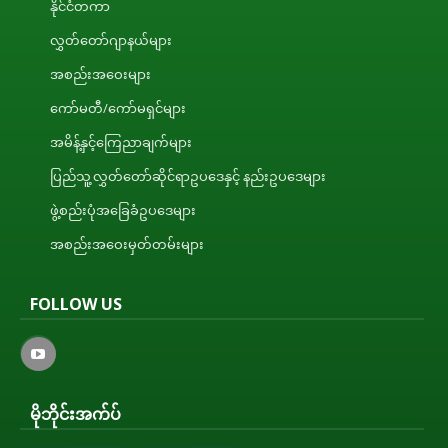
နိုင်ငံတကာ
လွှတ်တော်ဂျာနယ်များ
အစည်းအဝေးများ
ကော်မတီ/ကော်မရှင်များ
အမိန့်နှင့်ကြေညာချက်များ
ပြည်သူ့လွှတ်တော်ဆိုင်ရာဥပဒေနှင့် နည်းဥပဒေများ
ဖွဲ့စည်းပုံအခြေခံဥပဒေများ
အစည်းအဝေးမှတ်တမ်းများ
FOLLOW US
မိုဘိုင်းအက်ပ်