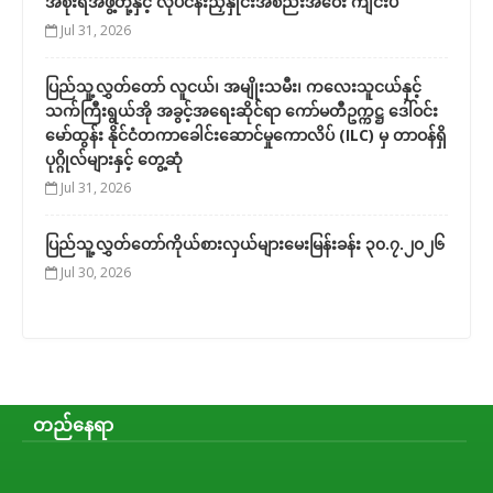
အစိုးရအဖွဲ့တို့နှင့် လုပ်ငန်းညှိနှိုင်းအစည်းအဝေး ကျင်းပ
Jul 31, 2026
ပြည်သူ့လွှတ်တော် လူငယ်၊ အမျိုးသမီး၊ ကလေးသူငယ်နှင့်
သက်ကြီးရွယ်အို အခွင့်အရေးဆိုင်ရာ ကော်မတီဥက္ကဋ္ဌ ဒေါ်ဝင်း
မော်ထွန်း နိုင်ငံတကာခေါင်းဆောင်မှုကောလိပ် (ILC) မှ တာဝန်ရှိ
ပုဂ္ဂိုလ်များနှင့် တွေ့ဆုံ
Jul 31, 2026
ပြည်သူ့လွှတ်တော်ကိုယ်စားလှယ်များမေးမြန်းခန်း ၃၀.၇.၂၀၂၆
Jul 30, 2026
တည်နေရာ