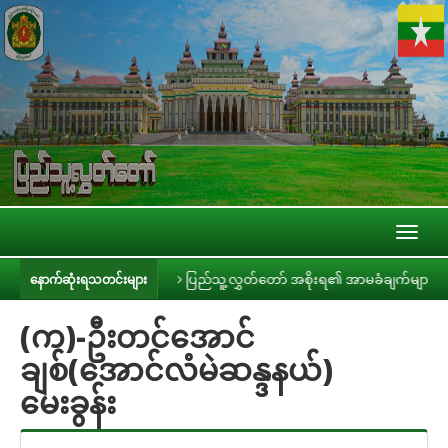
Toggl
naviga
းနှင့် တွေ့ဆုံ
ပြည်သူ့လွှတ်တော် အစိုးရ၏ အာမခံချက်များ၊ ကတိများနှင့် 
နောက်ဆုံးရသတင်းများ
(က)-ဦးတင်အောင်
ချစ်(အောင်လံမဲဆန္ဒနယ်)
မေးခွန်း