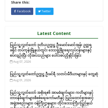
Share this:
Facebook
Twitter
Latest Content
ပြည်သူ့လွှတ်တော် ဒုတိယဥက္ကဋ္ဌ ဦးမောင်မောင်အုန်း ဥတ္တရ
ခရိုင် တပ်ကုန်းမြိုနယ်တွင်း ဒေသဖွံ့ဖြိုးရေးလုပ်ငန်းများနှင့်
စပ်လျဉ်းပြီး လိုအပ်သည်များ ပေါင်းစပ်ညှိနှိုင်းခြင်း
Aug 07, 2026
ပြည်သူ့လွှတ်တော်ဥက္ကဋ္ဌ ဦးခင်ရီ သတင်းမီဒီယာများနှင့် တွေ့ဆုံ
Aug 01, 2026
ပြည်သူ့လွှတ်တော် အစိုးရ၏ အာမခံချက်များ၊ ကတိများနှင့်
တာဝန်ခံချက်များစိစစ်ရေးကော်မတီနှင့် ပြည်ထောင်စုအဆင့်
အဖွဲ့အစည်းများ၊ ဝန်ကြီးဌာနများ၊ တိုင်းဒေသကြီး/ပြည်နယ်