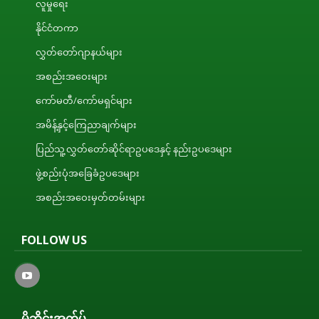
လူမှုရေး
နိုင်ငံတကာ
လွှတ်တော်ဂျာနယ်များ
အစည်းအဝေးများ
ကော်မတီ/ကော်မရှင်များ
အမိန့်နှင့်ကြေညာချက်များ
ပြည်သူ့လွှတ်တော်ဆိုင်ရာဥပဒေနှင့် နည်းဥပဒေများ
ဖွဲ့စည်းပုံအခြေခံဥပဒေများ
အစည်းအဝေးမှတ်တမ်းများ
FOLLOW US
မိုဘိုင်းအက်ပ်