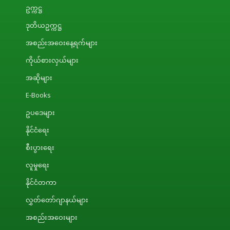
ဥက္ကဋ္ဌ
ဒုတိယဥက္ကဋ္ဌ
အစည်းအဝေးနေ့ရက်များ
ကိုယ်စားလှယ်များ
အဆိုများ
E-Books
ဥပဒေများ
နိုင်ငံရေး
စီးပွားရေး
လူမှုရေး
နိုင်ငံတကာ
လွှတ်တော်ဂျာနယ်များ
အစည်းအဝေးများ