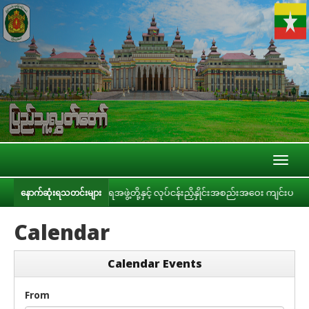
Toggl
naviga
ြီး/ပြည်နယ် အစိုးရအဖွဲ့တို့နှင့် လုပ်ငန်းညှိနှိုင်းအစည်းအဝေး ကျင်းပ
နောက်ဆုံးရသတင်းများ
Calendar
Calendar Events
From