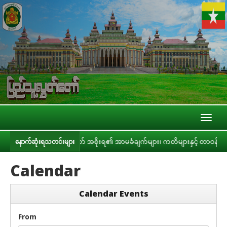
Toggl
naviga
ပြည်သူ့လွှတ်တော် အစိုးရ၏ အာမခံချက်များ၊ ကတိများနှင့် တာဝန်ခံချက်များစ
နောက်ဆုံးရသတင်းများ
Calendar
Calendar Events
From