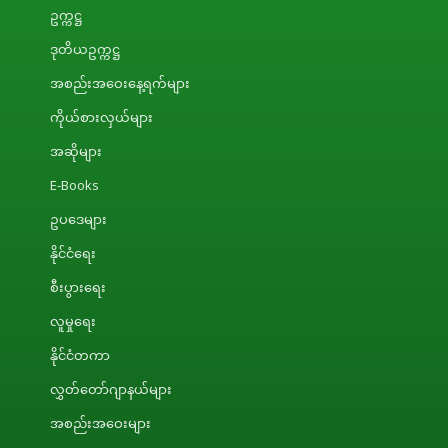
ဥက္ကဋ္ဌ
ဒုတိယဥက္ကဋ္ဌ
အစည်းအဝေးနေ့ရက်များ
ကိုယ်စားလှယ်များ
အဆိုများ
E-Books
ဥပဒေများ
နိုင်ငံရေး
စီးပွားရေး
လူမှုရေး
နိုင်ငံတကာ
လွှတ်တော်ဂျာနယ်များ
အစည်းအဝေးများ