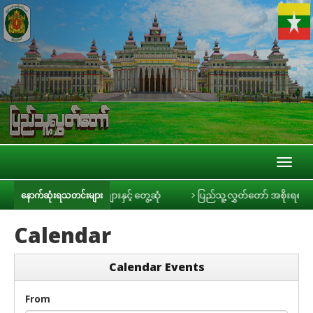
Toggl
naviga
ဦးခင်ရီ သတင်းမီဒီယာများနှင့် တွေ့ဆုံ
ပြည်သူ့လွှတ်တော် အစိုးရ၏ အာမခံချက
နောက်ဆုံးရသတင်းများ
Calendar
Calendar Events
From