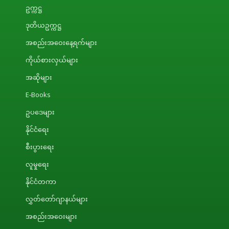
ဥက္ကဋ္ဌ
ဒုတိယဥက္ကဋ္ဌ
အစည်းအဝေးနေ့ရက်များ
ကိုယ်စားလှယ်များ
အဆိုများ
E-Books
ဥပဒေများ
နိုင်ငံရေး
စီးပွားရေး
လူမှုရေး
နိုင်ငံတကာ
လွှတ်တော်ဂျာနယ်များ
အစည်းအဝေးများ