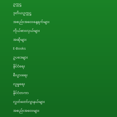
ဥက္ကဋ္ဌ
ဒုတိယဥက္ကဋ္ဌ
အစည်းအဝေးနေ့ရက်များ
ကိုယ်စားလှယ်များ
အဆိုများ
E-Books
ဥပဒေများ
နိုင်ငံရေး
စီးပွားရေး
လူမှုရေး
နိုင်ငံတကာ
လွှတ်တော်ဂျာနယ်များ
အစည်းအဝေးများ