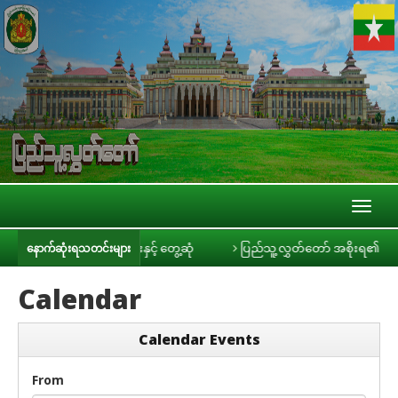
Toggl
naviga
င်ရီ သတင်းမီဒီယာများနှင့် တွေ့ဆုံ
ပြည်သူ့လွှတ်တော် အစိုးရ၏ အာမခံချက်မ
နောက်ဆုံးရသတင်းများ
Calendar
Calendar Events
From