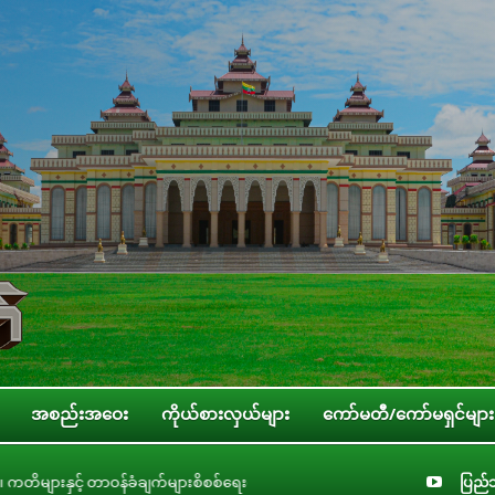
အစည်းအဝေး
ကိုယ်စားလှယ်များ
ကော်မတီ/ကော်မရှင်များ
ဝန်ခံချက်များစိစစ်ရေးကော်မတီနှင့် ပြည်ထောင်စုအဆင့် အဖွဲ့အစည်းများ၊ ဝန်ကြီးဌ
ပြည်သ