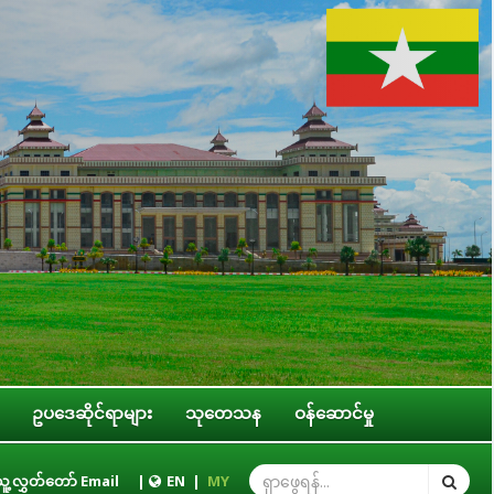
ဥပဒေဆိုင်ရာများ
သုတေသန
ဝန်ဆောင်မှု
ာနများ၊ တိုင်းဒေသကြီး/ပြည်နယ် အစိုးရအဖွဲ့တို့နှင့် လုပ်ငန်းညှိနှိုင်းအစည်းအဝ
ူ့လွှတ်တော် Email
|
EN
|
MY