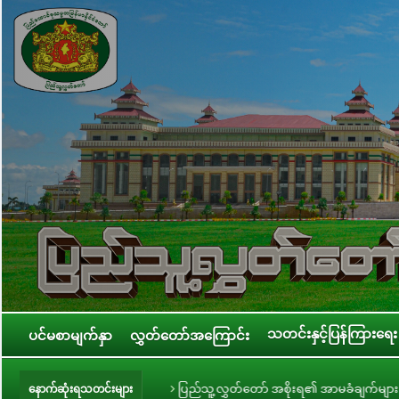
သတင်းနှင့်ပြန်ကြားရေး
ပင်မစာမျက်နှာ
လွှတ်တော်အကြောင်း
ှင့် တွေ့ဆုံ
ပြည်သူ့လွှတ်တော် အစိုးရ၏ အာမခံချက်များ၊ ကတိများနှင့် တာ
နောက်ဆုံးရသတင်းများ