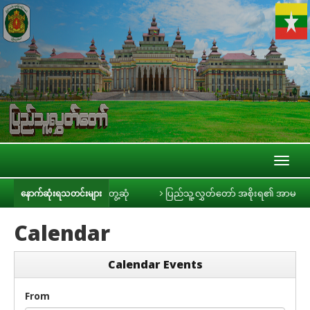
Toggl
naviga
သတင်းမီဒီယာများနှင့် တွေ့ဆုံ
ပြည်သူ့လွှတ်တော် အစိုးရ၏ အာမခံချက်များ၊ 
နောက်ဆုံးရသတင်းများ
Calendar
Calendar Events
From