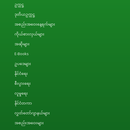
ဥက္ကဋ္ဌ
ဒုတိယဥက္ကဋ္ဌ
အစည်းအဝေးနေ့ရက်များ
ကိုယ်စားလှယ်များ
အဆိုများ
E-Books
ဥပဒေများ
နိုင်ငံရေး
စီးပွားရေး
လူမှုရေး
နိုင်ငံတကာ
လွှတ်တော်ဂျာနယ်များ
အစည်းအဝေးများ