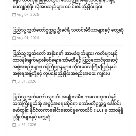
စပ်လျဉ်းပြီး လိုအပ်သည်များ ပေါင်းစပ်ညှိနှိုင်းခြင်း
Aug 07, 2026
ပြည်သူ့လွှတ်တော်ဥက္ကဋ္ဌ ဦးခင်ရီ သတင်းမီဒီယာများနှင့် တွေ့ဆုံ
Aug 01, 2026
ပြည်သူ့လွှတ်တော် အစိုးရ၏ အာမခံချက်များ၊ ကတိများနှင့်
တာဝန်ခံချက်များစိစစ်ရေးကော်မတီနှင့် ပြည်ထောင်စုအဆင့်
အဖွဲ့အစည်းများ၊ ဝန်ကြီးဌာနများ၊ တိုင်းဒေသကြီး/ပြည်နယ်
အစိုးရအဖွဲ့တို့နှင့် လုပ်ငန်းညှိနှိုင်းအစည်းအဝေး ကျင်းပ
Jul 31, 2026
ပြည်သူ့လွှတ်တော် လူငယ်၊ အမျိုးသမီး၊ ကလေးသူငယ်နှင့်
သက်ကြီးရွယ်အို အခွင့်အရေးဆိုင်ရာ ကော်မတီဥက္ကဋ္ဌ ဒေါ်ဝင်း
မော်ထွန်း နိုင်ငံတကာခေါင်းဆောင်မှုကောလိပ် (ILC) မှ တာဝန်ရှိ
ပုဂ္ဂိုလ်များနှင့် တွေ့ဆုံ
Jul 31, 2026