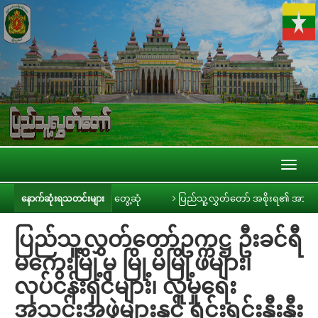
Toggl
naviga
တင်းမီဒီယာများနှင့် တွေ့ဆုံ
ပြည်သူ့လွှတ်တော် အစိုးရ၏ အာမခံချက်များ၊ က
နောက်ဆုံးရသတင်းများ
ပြည်သူ့လွှတ်တော်ဥက္ကဋ္ဌ ဦးခင်ရီ
မကွေးမြို့မှ မြို့မိမြို့ဖများ၊
လုပ်ငန်းရှင်များ၊ လူမှုရေး
အသင်းအဖွဲ့များနှင့် ရင်းရင်းနှီးနှီး