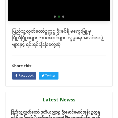
ပြည်သူ့လွှတ်တော်ဥက္ကဋ္ဌ ဦးခင်ရီ မကွေးမြို့မှ
မြို့မိမြို့ဖများ၊လုပ်ငန်းရှင်များ၊ လူမှုရေးအသင်းအဖွဲ့
များနှင့် ရင်းရင်းနှီးနှီးတွေ့ဆုံ
Share this:
Facebook
Twitter
Latest Newss
ပြည်သူ့လွှတ်တော် ဒုတိယဥက္ကဋ္ဌ ဦးမောင်မောင်အုန်း ဥတ္တရ
ခရိုင် တပ်ကုန်းမြိုနယ်တွင်း ဒေသဖွံ့ဖြိုးရေးလုပ်ငန်းများနှင့်