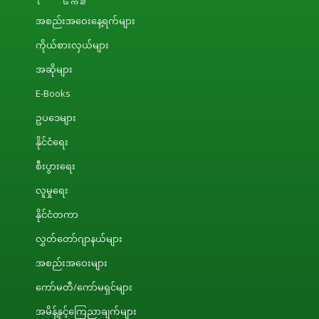
အစည်းအဝေးနေ့ရက်များ
ကိုယ်စားလှယ်များ
အဆိုများ
E-Books
ဥပဒေများ
နိုင်ငံရေး
စီးပွားရေး
လူမှုရေး
နိုင်ငံတကာ
လွှတ်တော်ဂျာနယ်များ
အစည်းအဝေးများ
ကော်မတီ/ကော်မရှင်များ
အမိန့်နှင့်ကြေညာချက်များ