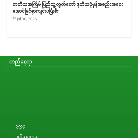
တတိယအကြိမ် ပြည်သူ့လွှတ်တော် ဒုတိယပုံမှန်အစည်းအဝေး
အောင်မြင်စွာကျင်းပပြီးစီး
Jul 30, 2026
တည်နေရာ
ဥက္ကဋ္ဌ
ဒုတိယဥက္ကဋ္ဌ