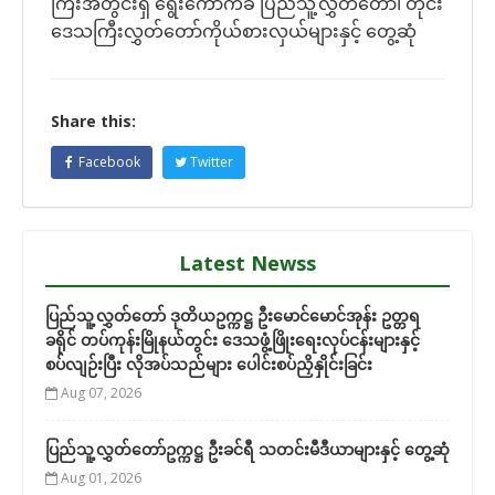
ကြီးအတွင်းရှိ ရွေးကောက်ခံ ပြည်သူ့လွှတ်တော်၊ တိုင်း
ဒေသကြီးလွှတ်တော်ကိုယ်စားလှယ်များနှင့် တွေ့ဆုံ
Share this:
Facebook
Twitter
Latest Newss
ပြည်သူ့လွှတ်တော် ဒုတိယဥက္ကဋ္ဌ ဦးမောင်မောင်အုန်း ဥတ္တရ
ခရိုင် တပ်ကုန်းမြိုနယ်တွင်း ဒေသဖွံ့ဖြိုးရေးလုပ်ငန်းများနှင့်
စပ်လျဉ်းပြီး လိုအပ်သည်များ ပေါင်းစပ်ညှိနှိုင်းခြင်း
Aug 07, 2026
ပြည်သူ့လွှတ်တော်ဥက္ကဋ္ဌ ဦးခင်ရီ သတင်းမီဒီယာများနှင့် တွေ့ဆုံ
Aug 01, 2026