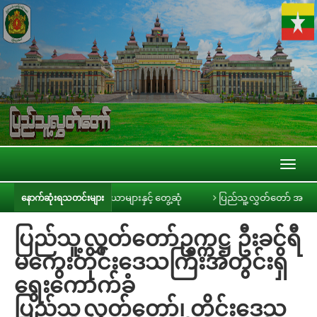
Toggl
naviga
ခင်ရီ သတင်းမီဒီယာများနှင့် တွေ့ဆုံ
ပြည်သူ့လွှတ်တော် အစိုးရ၏ အာမခံချက်
နောက်ဆုံးရသတင်းများ
ပြည်သူ့လွှတ်တော်ဥက္ကဋ္ဌ ဦးခင်ရီ
မကွေးတိုင်းဒေသကြီးအတွင်းရှိ
ရွေးကောက်ခံ
ပြည်သူ့လွှတ်တော်၊ တိုင်းဒေသ