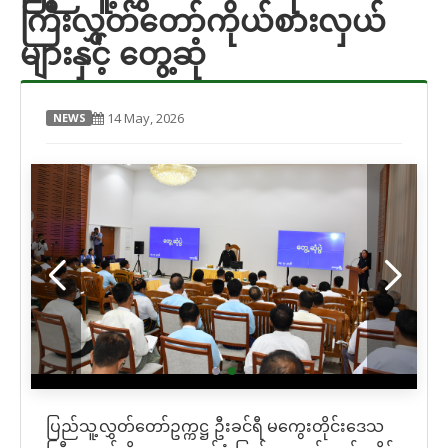
ကြီးလွှတ်တော်ကိုယ်စားလှယ်
များနှင့် တွေ့ဆုံ
14 May, 2026
NEWS
ပြည်သူ့လွှတ်တော်ဥက္ကဋ္ဌ ဦးခင်ရီ မကွေးတိုင်းဒေသ