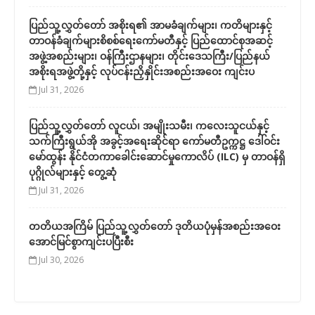
ပြည်သူ့လွှတ်တော် အစိုးရ၏ အာမခံချက်များ၊ ကတိများနှင့်
တာဝန်ခံချက်များစိစစ်ရေးကော်မတီနှင့် ပြည်ထောင်စုအဆင့်
အဖွဲ့အစည်းများ၊ ဝန်ကြီးဌာနများ၊ တိုင်းဒေသကြီး/ပြည်နယ်
အစိုးရအဖွဲ့တို့နှင့် လုပ်ငန်းညှိနှိုင်းအစည်းအဝေး ကျင်းပ
Jul 31, 2026
ပြည်သူ့လွှတ်တော် လူငယ်၊ အမျိုးသမီး၊ ကလေးသူငယ်နှင့်
သက်ကြီးရွယ်အို အခွင့်အရေးဆိုင်ရာ ကော်မတီဥက္ကဋ္ဌ ဒေါ်ဝင်း
မော်ထွန်း နိုင်ငံတကာခေါင်းဆောင်မှုကောလိပ် (ILC) မှ တာဝန်ရှိ
ပုဂ္ဂိုလ်များနှင့် တွေ့ဆုံ
Jul 31, 2026
တတိယအကြိမ် ပြည်သူ့လွှတ်တော် ဒုတိယပုံမှန်အစည်းအဝေး
အောင်မြင်စွာကျင်းပပြီးစီး
Jul 30, 2026