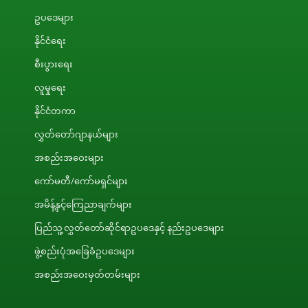
ဥပဒေများ
နိုင်ငံရေး
စီးပွားရေး
လူမှုရေး
နိုင်ငံတကာ
လွှတ်တော်ဂျာနယ်များ
အစည်းအဝေးများ
ကော်မတီ/ကော်မရှင်များ
အမိန့်နှင့်ကြေညာချက်များ
ပြည်သူ့လွှတ်တော်ဆိုင်ရာဥပဒေနှင့် နည်းဥပဒေများ
ဖွဲ့စည်းပုံအခြေခံဥပဒေများ
အစည်းအဝေးမှတ်တမ်းများ