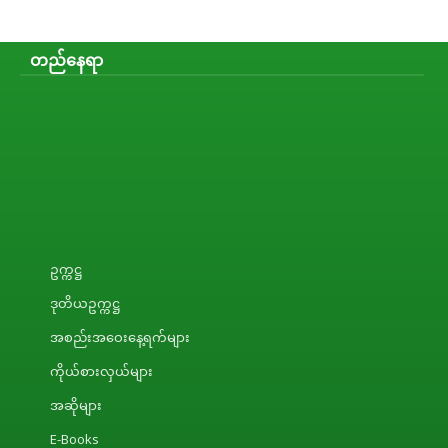
တည်နေရာ
ဥက္ကဋ္ဌ
ဒုတိယဥက္ကဋ္ဌ
အစည်းအဝေးနေ့ရက်များ
ကိုယ်စားလှယ်များ
အဆိုများ
E-Books