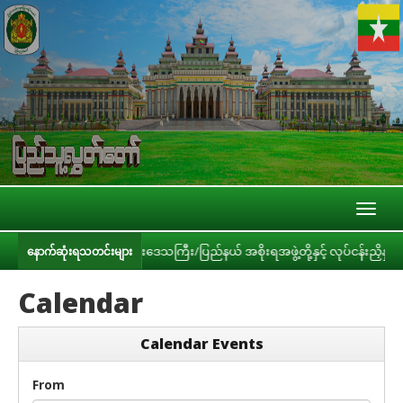
Toggl
naviga
်ကြီးဌာနများ၊ တိုင်းဒေသကြီး/ပြည်နယ် အစိုးရအဖွဲ့တို့နှင့် လုပ်ငန်းညှိနှိုင်းအ
နောက်ဆုံးရသတင်းများ
Calendar
Calendar Events
From