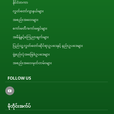
နိုင်ငံတကာ
လွှတ်တော်ဂျာနယ်များ
အစည်းအဝေးများ
ကော်မတီ/ကော်မရှင်များ
အမိန့်နှင့်ကြေညာချက်များ
ပြည်သူ့လွှတ်တော်ဆိုင်ရာဥပဒေနှင့် နည်းဥပဒေများ
ဖွဲ့စည်းပုံအခြေခံဥပဒေများ
အစည်းအဝေးမှတ်တမ်းများ
FOLLOW US
မိုဘိုင်းအက်ပ်