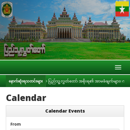
Toggl
naviga
ားနှင့် တွေ့ဆုံ
ပြည်သူ့လွှတ်တော် အစိုးရ၏ အာမခံချက်များ၊ ကတိများနှင့်
နောက်ဆုံးရသတင်းများ
Calendar
Calendar Events
From