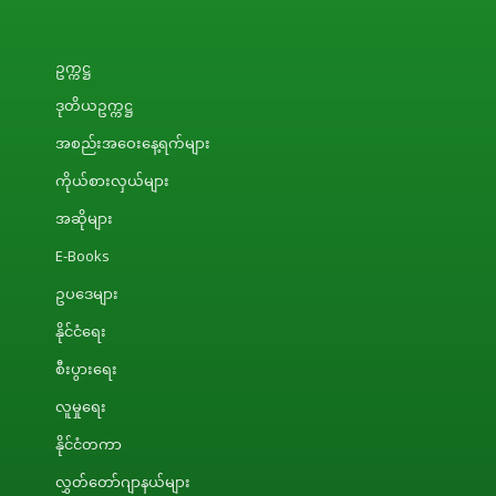
ဥက္ကဋ္ဌ
ဒုတိယဥက္ကဋ္ဌ
အစည်းအဝေးနေ့ရက်များ
ကိုယ်စားလှယ်များ
အဆိုများ
E-Books
ဥပဒေများ
နိုင်ငံရေး
စီးပွားရေး
လူမှုရေး
နိုင်ငံတကာ
လွှတ်တော်ဂျာနယ်များ