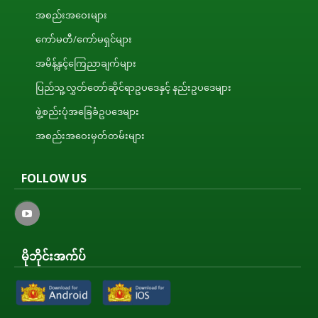
အစည်းအဝေးများ
ကော်မတီ/ကော်မရှင်များ
အမိန့်နှင့်ကြေညာချက်များ
ပြည်သူ့လွှတ်တော်ဆိုင်ရာဥပဒေနှင့် နည်းဥပဒေများ
ဖွဲ့စည်းပုံအခြေခံဥပဒေများ
အစည်းအဝေးမှတ်တမ်းများ
FOLLOW US
မိုဘိုင်းအက်ပ်