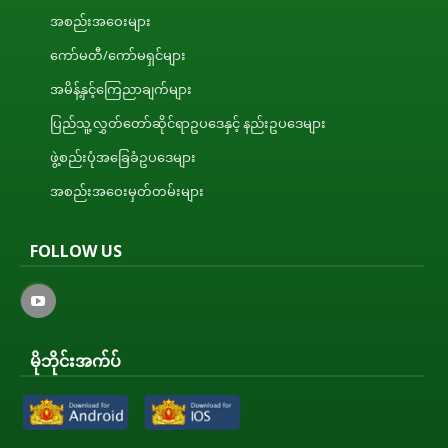
အစည်းအဝေးများ
ကော်မတီ/ကော်မရှင်များ
အမိန့်နှင့်ကြေညာချက်များ
ပြည်သူ့လွှတ်တော်ဆိုင်ရာဥပဒေနှင့် နည်းဥပဒေများ
ဖွဲ့စည်းပုံအခြေခံဥပဒေများ
အစည်းအဝေးမှတ်တမ်းများ
FOLLOW US
မိုဘိုင်းအက်ပ်