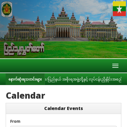
Toggl
naviga
ျား၊ တိုင်းဒေသကြီး/ပြည်နယ် အစိုးရအဖွဲ့တို့နှင့် လုပ်ငန်းညှိနှိုင်းအစည်းအဝေး 
နောက်ဆုံးရသတင်းများ
Calendar
Calendar Events
From