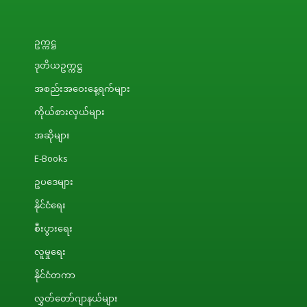
ဥက္ကဋ္ဌ
ဒုတိယဥက္ကဋ္ဌ
အစည်းအဝေးနေ့ရက်များ
ကိုယ်စားလှယ်များ
အဆိုများ
E-Books
ဥပဒေများ
နိုင်ငံရေး
စီးပွားရေး
လူမှုရေး
နိုင်ငံတကာ
လွှတ်တော်ဂျာနယ်များ